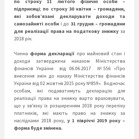
по строку 11 лютого фізичні особи –
підприємці
;
по строку 30 квітня – громадяни,
які зобов’язані декларувати доходи та
самозайняті особи
і до
31 грудня – громадяни
для реалізації права на податкову знижку
за
2018 рік.
Чинна
форма декларації
про майновий стан і
доходи затверджена наказом Міністерства
фінансів України від 06.06.2017 №556 «Про
внесення змін до наказу Міністерства фінансів
України від 02 жовтня 2015 року №859». Водночас
особам, які подаватимуть декларацію для
реалізації права на знижку варто враховувати,
що у зв’язку із розширенням 2018 року переліку
платників, які мають право на знижку за
наслідками 2018 року,
у 1 півріччі 2019 року –
форма буде змінена.