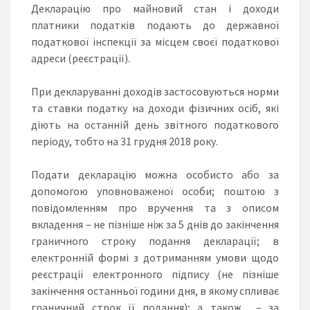
Декларацію про майновий стан і доходи
платники податків подають до державної
податкової інспекції за місцем своєї податкової
адреси (реєстрації).
При декларуванні доходів застосовуються норми
та ставки податку на доходи фізичних осіб, які
діють на останній день звітного податкового
періоду, тобто на 31 грудня 2018 року.
Подати декларацію можна особисто або за
допомогою уповноваженої особи; поштою з
повідомленням про вручення та з описом
вкладення – не пізніше ніж за 5 днів до закінчення
граничного строку подання декларації; в
електронній формі з дотриманням умови щодо
реєстрації електронного підпису (не пізніше
закінчення останньої години дня, в якому спливає
граничний строк її подання); а також – за