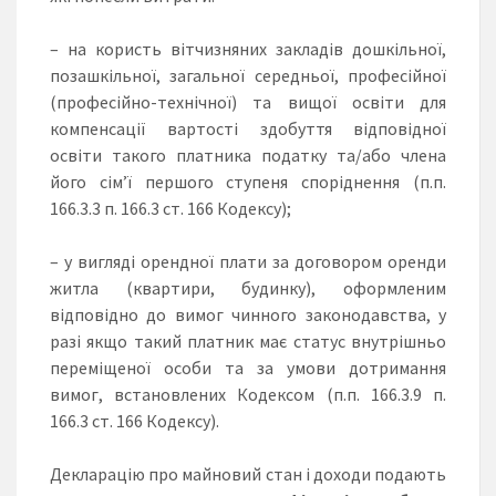
– на користь вітчизняних закладів дошкільної,
позашкільної, загальної середньої, професійної
(професійно-технічної) та вищої освіти для
компенсації вартості здобуття відповідної
освіти такого платника податку та/або члена
його сім’ї першого ступеня споріднення (п.п.
166.3.3 п. 166.3 ст. 166 Кодексу);
– у вигляді орендної плати за договором оренди
житла (квартири, будинку), оформленим
відповідно до вимог чинного законодавства, у
разі якщо такий платник має статус внутрішньо
переміщеної особи та за умови дотримання
вимог, встановлених Кодексом (п.п. 166.3.9 п.
166.3 ст. 166 Кодексу).
Декларацію про майновий стан і доходи подають