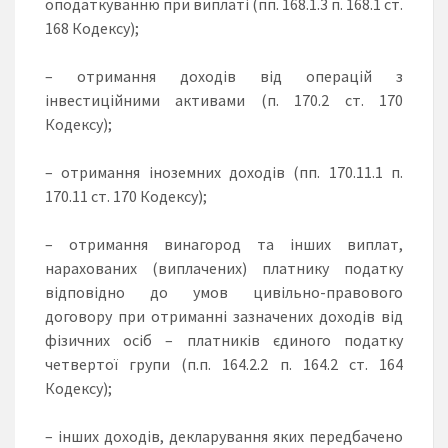
оподаткуванню при виплаті (пп. 168.1.3 п. 168.1 ст.
168 Кодексу);
– отримання доходів від операцій з
інвестиційними активами (п. 170.2 ст. 170
Кодексу);
– отримання іноземних доходів (пп. 170.11.1 п.
170.11 ст. 170 Кодексу);
– отримання винагород та інших виплат,
нарахованих (виплачених) платнику податку
відповідно до умов цивільно-правового
договору при отриманні зазначених доходів від
фізичних осіб – платників єдиного податку
четвертої групи (п.п. 164.2.2 п. 164.2 ст. 164
Кодексу);
– інших доходів, декларування яких передбачено