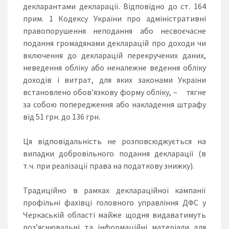
декларантами декларації. Відповідно до ст. 164
прим. 1 Кодексу України про адміністративні
правопорушення неподання або несвоєчасне
подання громадянами декларацій про доходи чи
включення до декларацій перекручених даних,
неведення обліку або неналежне ведення обліку
доходів і витрат, для яких законами України
встановлено обов’язкову форму обліку, – тягне
за собою попередження або накладення штрафу
від 51 грн. до 136 грн.
Ця відповідальність не розповсюджується на
випадки добровільного подання декларації (в
т.ч. при реалізації права на податкову знижку).
Традиційно в рамках деклараційної кампанії
профільні фахівці головного управління ДФС у
Черкаській області майже щодня видаватимуть
роз’яснювальні та інформаційні матеріали для