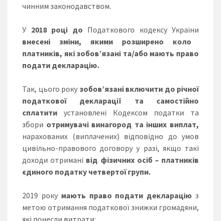
чинним законодавством.
У
2018 році до
Податкового кодексу України
внесені зміни, якими розширено коло
платників, які зобов’язані та/або мають право
подати декларацію.
Так, цього року
зобов’язані включити до річної
податкової декларації та самостійно
сплатити
установлені Кодексом податки та
збори
отримувачі винагород та інших виплат,
нарахованих (виплачених) відповідно до умов
цивільно-правового договору у разі, якщо такі
доходи отримані
від фізичних осіб – платників
єдиного податку четвертої групи.
2019 року
мають право подати декларацію
з
метою отримання податкової знижки громадяни,
які понесли витрати: