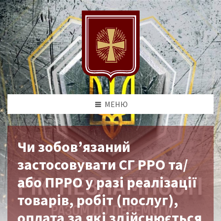
МЕНЮ
Чи зобов’язаний
застосовувати СГ РРО та/
або ПРРО у разі реалізації
товарів, робіт (послуг),
оплата за які здійснюється