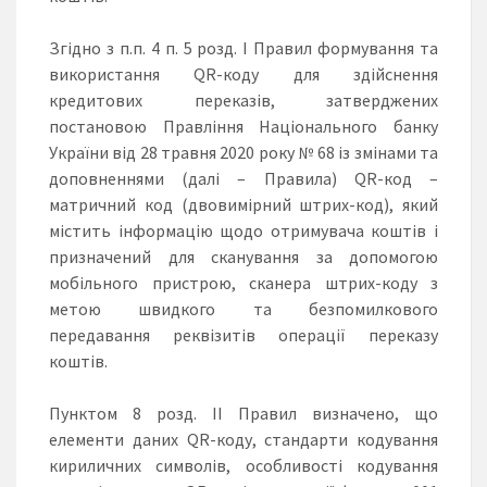
Згідно з п.п. 4 п. 5 розд. I Правил формування та
використання QR-коду для здійснення
кредитових переказів, затверджених
постановою Правління Національного банку
України від 28 травня 2020 року № 68 із змінами та
доповненнями (далі – Правила) QR-код –
матричний код (двовимірний штрих-код), який
містить інформацію щодо отримувача коштів і
призначений для сканування за допомогою
мобільного пристрою, сканера штрих-коду з
метою швидкого та безпомилкового
передавання реквізитів операції переказу
коштів.
Пунктом 8 розд. II Правил визначено, що
елементи даних QR-коду, стандарти кодування
кириличних символів, особливості кодування