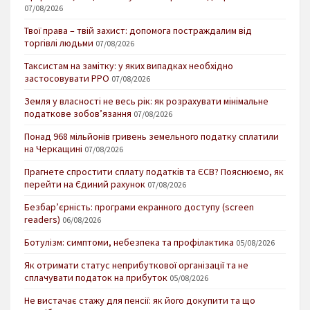
07/08/2026
Твої права – твій захист: допомога постраждалим від
торгівлі людьми
07/08/2026
Таксистам на замітку: у яких випадках необхідно
застосовувати РРО
07/08/2026
Земля у власності не весь рік: як розрахувати мінімальне
податкове зобов’язання
07/08/2026
Понад 968 мільйонів гривень земельного податку сплатили
на Черкащині
07/08/2026
Прагнете спростити сплату податків та ЄСВ? Пояснюємо, як
перейти на Єдиний рахунок
07/08/2026
Безбар’єрність: програми екранного доступу (screen
readers)
06/08/2026
Ботулізм: симптоми, небезпека та профілактика
05/08/2026
Як отримати статус неприбуткової організації та не
сплачувати податок на прибуток
05/08/2026
Не вистачає стажу для пенсії: як його докупити та що