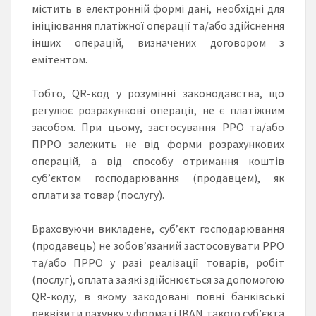
містить в електронній формі дані, необхідні для
ініціювання платіжної операції та/або здійснення
інших операцій, визначених договором з
емітентом.
Тобто, QR-код у розумінні законодавства, що
регулює розрахункові операції, не є платіжним
засобом. При цьому, застосування РРО та/або
ПРРО залежить не від форми розрахункових
операцій, а від способу отримання коштів
суб’єктом господарювання (продавцем), як
оплати за товар (послугу).
Враховуючи викладене, суб’єкт господарювання
(продавець) не зобов’язаний застосовувати РРО
та/або ПРРО у разі реалізації товарів, робіт
(послуг), оплата за які здійснюється за допомогою
QR-коду, в якому закодовані повні банківські
реквізити рахунку у форматі ІВАN такого суб’єкта