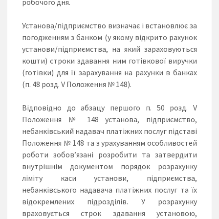
робочого дня.
Установа/підприємство визначає і встановлює за
погодженням з банком (у якому відкрито рахунок
установи/підприємства, на який зараховуються
кошти) строки здавання ним готівкової виручки
(готівки) для її зарахування на рахунки в банках
(п. 48 розд. V Положення № 148).
Відповідно до абзацу першого п. 50 розд. V
Положення № 148 установа, підприємство,
небанківський надавач платіжних послуг підставі
Положення № 148 та з урахуванням особливостей
роботи зобов’язані розробити та затвердити
внутрішнім документом порядок розрахунку
ліміту каси установи, підприємства,
небанківського надавача платіжних послуг та їх
відокремлених підрозділів. У розрахунку
враховується строк здавання установою,