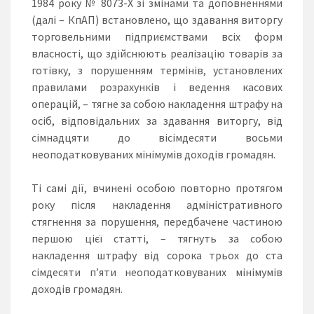
1984 року № 8073-Х зі змінами та доповненнями
(далі – КпАП) встановлено, що здавання виторгу
торговельними підприємствами всіх форм
власності, що здійснюють реалізацію товарів за
готівку, з порушенням термінів, установлених
правилами розрахунків і ведення касових
операцій, – тягне за собою накладення штрафу на
осіб, відповідальних за здавання виторгу, від
сімнадцяти до вісімдесяти восьми
неоподатковуваних мінімумів доходів громадян.
Ті самі дії, вчинені особою повторно протягом
року після накладення адміністративного
стягнення за порушення, передбачене частиною
першою цієї статті, – тягнуть за собою
накладення штрафу від сорока трьох до ста
сімдесяти п’яти неоподатковуваних мінімумів
доходів громадян.