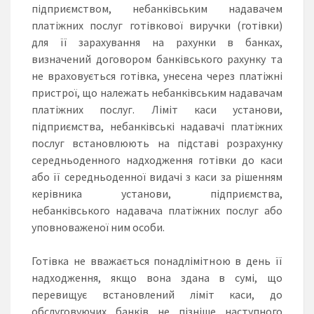
підприємством, небанківським надавачем
платіжних послуг готівкової виручки (готівки)
для її зарахування на рахунки в банках,
визначений договором банківського рахунку та
не враховується готівка, унесена через платіжні
пристрої, що належать небанківським надавачам
платіжних послуг. Ліміт каси установи,
підприємства, небанківські надавачі платіжних
послуг встановлюють на підставі розрахунку
середньоденного надходження готівки до каси
або її середньоденної видачі з каси за рішенням
керівника установи, підприємства,
небанківського надавача платіжних послуг або
уповноваженої ним особи.
Готівка не вважається понадлімітною в день її
надходження, якщо вона здана в сумі, що
перевищує встановлений ліміт каси, до
обслуговуючих банків не пізніше наступного