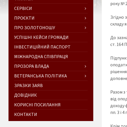
року № 2
СЕРВІСИ
Згідно 
ПРОЄКТИ
складу я
ПРО ЗОЛОТОНОШУ
УСПІШНІ КЕЙСИ ГРОМАДИ
До зазна
ст. 164 
ІНВЕСТИЦІЙНИЙ ПАСПОРТ
МІЖНАРОДНА СПІВПРАЦЯ
Підпун
оподатк
ПРОЗОРА ВЛАДА
рішення
ВЕТЕРАНСЬКА ПОЛІТИКА
доповне
ЗРАЗКИ ЗАЯВ
Разом з 
ДОВІДНИК
від опо
КОРИСНІ ПОСИЛАННЯ
доходу 
пп. 3 і 
КОНТАКТИ
Крім то