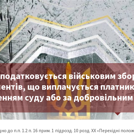
оподатковується військовим збо
ентів, що виплачується платник
енням суду або за добровільним
но до п.п. 1.2 п. 16 прим. 1 підрозд. 10 розд. XX «Перехідні по