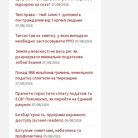
підозрою на сказ?
07/08/2026
Твої права – твій захист: допомога
постраждалим від торгівлі людьми
07/08/2026
Таксистам на замітку: у яких випадках
необхідно застосовувати РРО
07/08/2026
Земля у власності не весь рік: як
розрахувати мінімальне податкове
зобов’язання
07/08/2026
Понад 968 мільйонів гривень земельного
податку сплатили на Черкащині
07/08/2026
Прагнете спростити сплату податків та
ЄСВ? Пояснюємо, як перейти на Єдиний
рахунок
07/08/2026
Безбар’єрність: програми екранного
доступу (screen readers)
06/08/2026
Ботулізм: симптоми, небезпека та
профілактика
05/08/2026