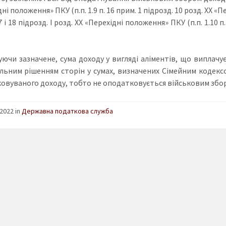
ні положення» ПКУ (п.п. 1.9 п. 16 прим. 1 підрозд. 10 розд. ХХ «
17 і 18 підрозд. І розд. ХХ «Перехідні положення» ПКУ (п.п. 1.10 
ючи зазначене, сума доходу у вигляді аліментів, що виплачує
льним рішенням сторін у сумах, визначених Сімейним кодексо
овуваного доходу, тобто не оподатковується військовим збо
2022 in
Державна податкова служба