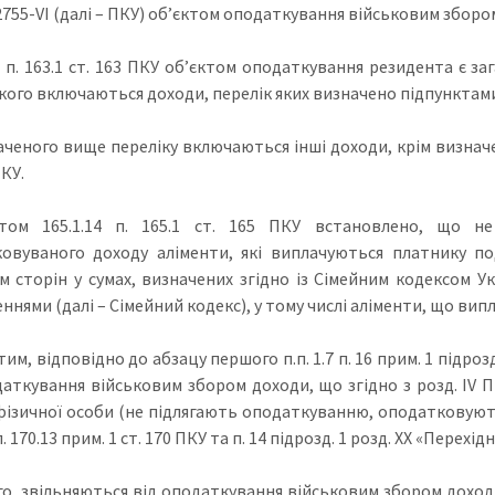
755-VI (далі – ПКУ) об’єктом оподаткування військовим збором
з п. 163.1 ст. 163 ПКУ об’єктом оподаткування резидента є з
кого включаються доходи, перелік яких визначено підпунктами 164
ченого вище переліку включаються інші доходи, крім визначених
ПКУ.
ктом 165.1.14 п. 165.1 ст. 165 ПКУ встановлено, що не
овуваного доходу аліменти, які виплачуються платнику по
м сторін у сумах, визначених згідно із Сімейним кодексом Укр
ннями (далі – Сімейний кодекс), у тому числі аліменти, що ви
тим, відповідно до абзацу першого п.п. 1.7 п. 16 прим. 1 підро
даткування військовим збором доходи, що згідно з розд. IV
фізичної особи (не підлягають оподаткуванню, оподатковують
4 п. 170.13 прим. 1 ст. 170 ПКУ та п. 14 підрозд. 1 розд. XX «Перех
го, звільняються від оподаткування військовим збором доходи, 