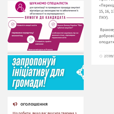
«Перехід
15, 16, 
ПКУ).
Врахову
доброві
оподатк
27/09/
ОГОЛОШЕННЯ
Що робити, якщо вас вкусила тварина з