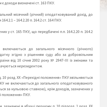
 є доходи визначені ст. 163 ПКУ.
агальний місячний (річний) оподатковуваний дохід, до
.2.1 – 164.2.20 п. 164.2 ст. 164 ПКУ.
 у ст. 165 ПКУ, що передбачені п.п. 164.2.20 п. 164.2
 включаються до загального місячного (річного)
датку згідно з рішенням суду або за добровільним
аїни від 10 січня 2002 року № 2947-ІІІ із змінами та
плачуються нерезидентом.
зд. 10 розд. XX «Перехідні положення» ПКУ звільняються
 ПКУ не включаються до загального оподатковуваного
ся за нульовою ставкою), крім доходів, зазначених у
ідні положення» ПКУ.
зазначені в абзаці першому п. 10 підрозд. 1 розд. ХХ