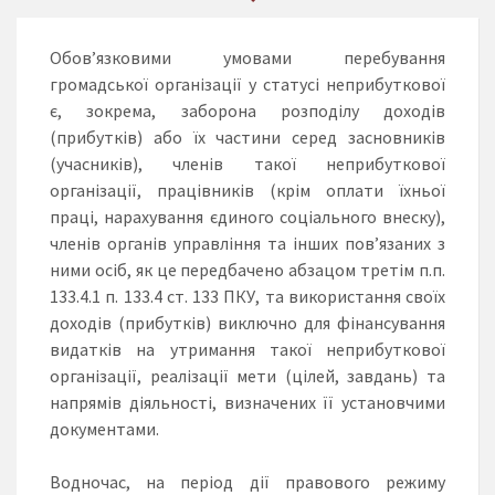
Обов’язковими умовами перебування
громадської організації у статусі неприбуткової
є, зокрема, заборона розподілу доходів
(прибутків) або їх частини серед засновників
(учасників), членів такої неприбуткової
організації, працівників (крім оплати їхньої
праці, нарахування єдиного соціального внеску),
членів органів управління та інших пов’язаних з
ними осіб, як це передбачено абзацом третім п.п.
133.4.1 п. 133.4 ст. 133 ПКУ, та використання своїх
доходів (прибутків) виключно для фінансування
видатків на утримання такої неприбуткової
організації, реалізації мети (цілей, завдань) та
напрямів діяльності, визначених її установчими
документами.
Водночас, на період дії правового режиму