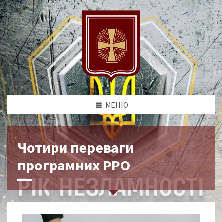
МЕНЮ
Чотири переваги
програмних РРО