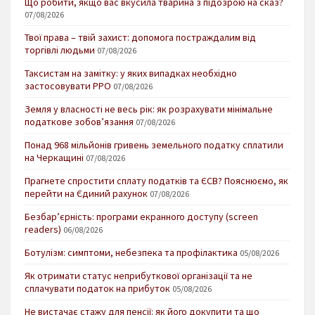
Що робити, якщо вас вкусила тварина з підозрою на сказ?
07/08/2026
Твої права – твій захист: допомога постраждалим від
торгівлі людьми
07/08/2026
Таксистам на замітку: у яких випадках необхідно
застосовувати РРО
07/08/2026
Земля у власності не весь рік: як розрахувати мінімальне
податкове зобов’язання
07/08/2026
Понад 968 мільйонів гривень земельного податку сплатили
на Черкащині
07/08/2026
Прагнете спростити сплату податків та ЄСВ? Пояснюємо, як
перейти на Єдиний рахунок
07/08/2026
Безбар’єрність: програми екранного доступу (screen
readers)
06/08/2026
Ботулізм: симптоми, небезпека та профілактика
05/08/2026
Як отримати статус неприбуткової організації та не
сплачувати податок на прибуток
05/08/2026
Не вистачає стажу для пенсії: як його докупити та що