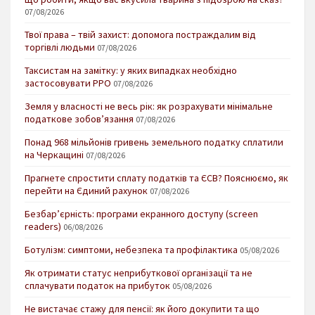
07/08/2026
Твої права – твій захист: допомога постраждалим від
торгівлі людьми
07/08/2026
Таксистам на замітку: у яких випадках необхідно
застосовувати РРО
07/08/2026
Земля у власності не весь рік: як розрахувати мінімальне
податкове зобов’язання
07/08/2026
Понад 968 мільйонів гривень земельного податку сплатили
на Черкащині
07/08/2026
Прагнете спростити сплату податків та ЄСВ? Пояснюємо, як
перейти на Єдиний рахунок
07/08/2026
Безбар’єрність: програми екранного доступу (screen
readers)
06/08/2026
Ботулізм: симптоми, небезпека та профілактика
05/08/2026
Як отримати статус неприбуткової організації та не
сплачувати податок на прибуток
05/08/2026
Не вистачає стажу для пенсії: як його докупити та що