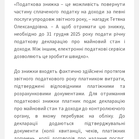
«Податкова знижка – це можливість повернути
частину сплаченого податку на доходи за певні
послуги упродовж звітного року, – нагадує Тетяна
Олександрівна. – А щоб отримати цю знижку,
необхідно до 31 грудня 2025 року подати річну
податкову декларацію про майновий стан і
доходи. Між іншим, електронні податкові сервіси
дозволяють це зробити швидко».
До знижки входять фактично здійснені протягом
звітного податкового року платником витрати,
підтверджені відповідними платіжними та
розрахунковими документами. Для отримання
податкової знижки платник подає декларацію
про майновий стан та доходи до контролюючого
органу, в якому перебуває на обліку. До
декларації додаються підтверджувальні
документи (копії квитанції, чеків, платіжних
доручень, копії договорів про надання послуг,