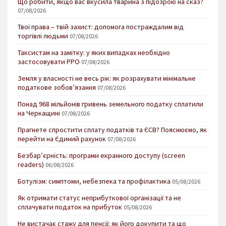
Що робити, якщо вас вкусила тварина з підозрою на сказ?
07/08/2026
Твої права – твій захист: допомога постраждалим від
торгівлі людьми
07/08/2026
Таксистам на замітку: у яких випадках необхідно
застосовувати РРО
07/08/2026
Земля у власності не весь рік: як розрахувати мінімальне
податкове зобов’язання
07/08/2026
Понад 968 мільйонів гривень земельного податку сплатили
на Черкащині
07/08/2026
Прагнете спростити сплату податків та ЄСВ? Пояснюємо, як
перейти на Єдиний рахунок
07/08/2026
Безбар’єрність: програми екранного доступу (screen
readers)
06/08/2026
Ботулізм: симптоми, небезпека та профілактика
05/08/2026
Як отримати статус неприбуткової організації та не
сплачувати податок на прибуток
05/08/2026
Не вистачає стажу для пенсії: як його докупити та що