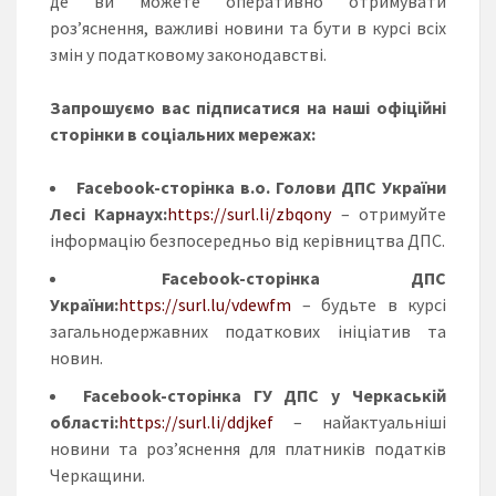
де ви можете оперативно отримувати
роз’яснення, важливі новини та бути в курсі всіх
змін у податковому законодавстві.
Запрошуємо вас підписатися на наші офіційні
сторінки в соціальних мережах:
Facebook-сторінка в.о. Голови ДПС України
Лесі Карнаух:
https://surl.li/zbqony
– отримуйте
інформацію безпосередньо від керівництва ДПС.
Facebook-сторінка ДПС
України:
https://surl.lu/vdewfm
– будьте в курсі
загальнодержавних податкових ініціатив та
новин.
Facebook-сторінка ГУ ДПС у Черкаській
області:
https://surl.li/ddjkef
– найактуальніші
новини та роз’яснення для платників податків
Черкащини.