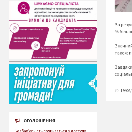
За резу
% більше
Значний
також п
Завдяк
соціаль
19/06/
ОГОЛОШЕННЯ
Безбар'єрність починається з доступу