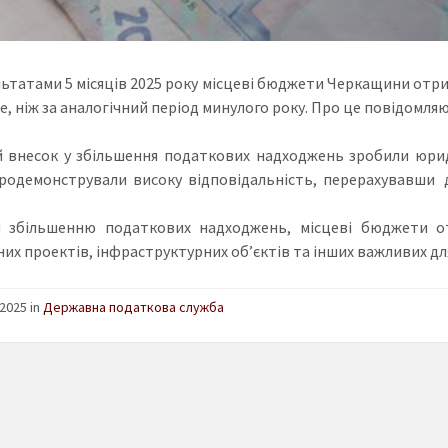
льтатами 5 місяців 2025 року місцеві бюджети Черкащини отрим
, ніж за аналогічний період минулого року. Про це повідомляю
 внесок у збільшення податкових надходжень зробили юриди
родемонстрували високу відповідальність, перерахувавши д
и збільшенню податкових надходжень, місцеві бюджети о
них проектів, інфраструктурних об’єктів та інших важливих для
2025 in
Державна податкова служба