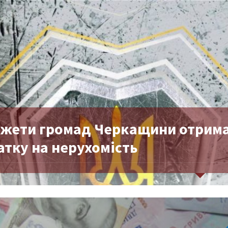
жети громад Черкащини отримал
атку на нерухомість