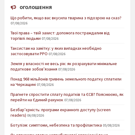
ОГОЛОШЕННЯ
Що робити, якщо вас вкусила тварина з підозрою на сказ?
07/08/2026
Твої права – твій захист: допомога постраждалим від
торгівлі людьми
07/08/2026
Таксистам на замітку: у яких випадках необхідно
застосовувати РРО
07/08/2026
Земля у власності не весь рік: як розрахувати мінімальне
податкове зобов’язання
07/08/2026
Понад 968 мільйонів гривень земельного податку сплатили
на Черкащині
07/08/2026
Прагнете спростити сплату податків та ЄСВ? Пояснюємо, як
перейти на Єдиний рахунок
07/08/2026
Безбар’єрність: програми екранного доступу (screen
readers)
06/08/2026
Ботулізм: симптоми, небезпека та профілактика
05/08/2026
Як отримати статус неприбуткової організації та не