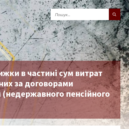
жки в частині сум витрат
ених за договорами
 (недержавного пенсійного