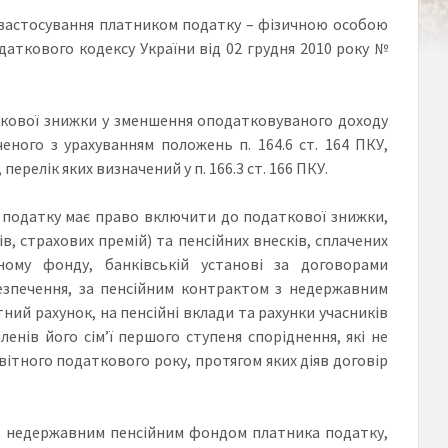
 застосування платником податку – фізичною особою
аткового кодексу України від 02 грудня 2010 року №
ткової знижки у зменшення оподатковуваного доходу
еного з урахуванням положень п. 164.6 ст. 164 ПКУ,
релік яких визначений у п. 166.3 ст. 166 ПКУ.
ик податку має право включити до податкової знижки,
в, страхових премій) та пенсійних внесків, сплачених
ному фонду, банківській установі за договорами
езпечення, за пенсійним контрактом з недержавним
ний рахунок, на пенсійні вклади та рахунки учасників
ленів його сім’ї першого ступеня споріднення, які не
вітного податкового року, протягом яких діяв договір
 з недержавним пенсійним фондом платника податку,