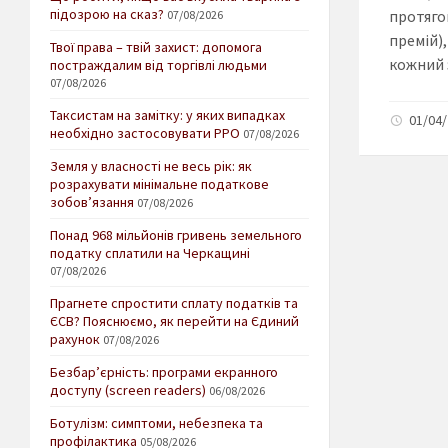
підозрою на сказ?
протяго
07/08/2026
премій),
Твої права – твій захист: допомога
кожний з
постраждалим від торгівлі людьми
07/08/2026
Таксистам на замітку: у яких випадках
01/04/
необхідно застосовувати РРО
07/08/2026
Земля у власності не весь рік: як
розрахувати мінімальне податкове
зобов’язання
07/08/2026
Понад 968 мільйонів гривень земельного
податку сплатили на Черкащині
07/08/2026
Прагнете спростити сплату податків та
ЄСВ? Пояснюємо, як перейти на Єдиний
рахунок
07/08/2026
Безбар’єрність: програми екранного
доступу (screen readers)
06/08/2026
Ботулізм: симптоми, небезпека та
профілактика
05/08/2026