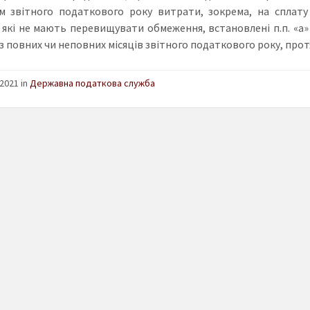
м звітного податкового року витрати, зокрема, на сплату
 які не мають перевищувати обмеження, встановлені п.п. «а» та 
 повних чи неповних місяців звітного податкового року, протя
2021 in
Державна податкова служба