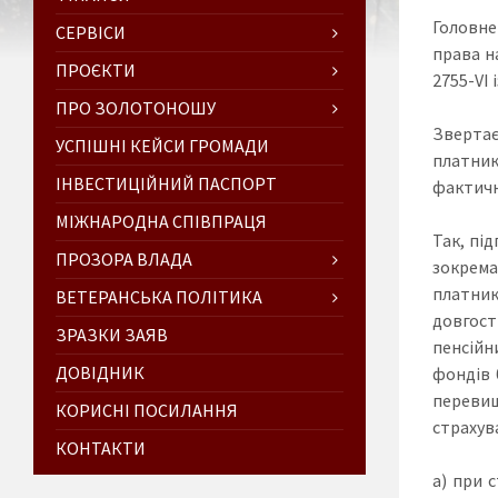
Головне
СЕРВІСИ
права н
ПРОЄКТИ
2755-VІ 
ПРО ЗОЛОТОНОШУ
Звертає
УСПІШНІ КЕЙСИ ГРОМАДИ
платник
ІНВЕСТИЦІЙНИЙ ПАСПОРТ
фактично
МІЖНАРОДНА СПІВПРАЦЯ
Так, пі
ПРОЗОРА ВЛАДА
зокрема
платни
ВЕТЕРАНСЬКА ПОЛІТИКА
довгост
ЗРАЗКИ ЗАЯВ
пенсійн
ДОВІДНИК
фондів 
перевищ
КОРИСНІ ПОСИЛАННЯ
страхув
КОНТАКТИ
а) при 