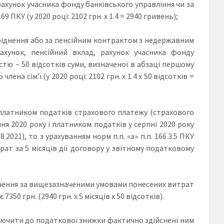
рахунок учасника фонду банківського управління чи за
169 ПКУ (у 2020 році: 2102 грн. х 1.4 = 2940 гривень);
оріднення або за пенсійним контрактом з недержавним
хунок, пенсійний вклад, рахунок учасника фонду
істю – 50 відсотків суми, визначеної в абзаці першому
члена сім’ї (у 2020 році: 2102 грн. х 1.4 х 50 відсотків =
платником податків страхового платежу (страхового
рпня 2020 року і платником податків у серпні 2020 року
8.2021), то з урахуванням норм п.п. «а» п.п. 166.3.5 ПКУ
ат за 5 місяців дії договору у звітному податковому
іднення за вищезазначеними умовами понесених витрат
0 грн. (2940 грн. х 5 місяців х 50 відсотків).
ючити до податкової знижки фактично здійснені ним