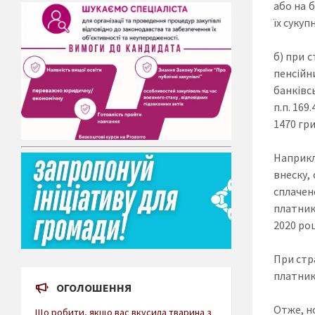
або на 
їх сукуп
б) при 
пенсійн
банківсь
п.п. 169
1470 гри
Наприкл
внеску, 
сплачено
платник
2020 роц
При стр
платник 
ОГОЛОШЕННЯ
Отже, н
Що робити, якщо вас вкусила тварина з