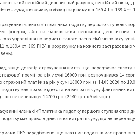
банківський пенсійний депозитний рахунок, пенсійний вклад, 
ністю – суму, визначену в абзаці першому п.п. 169.4.1 п. 169.4 ст. 
страхуванні члена сім’ї платника податку першого ступеня сп
им фондом, або на банківський пенсійний депозитний ра
кого управління на користь такого члена сім’ї чи за їх сукупн
.4.1 п. 169.4 ст. 169 ПКУ, в розрахунку на кожного застрахованого 
вень).
ад, якщо договір страхування життя, що передбачає сплату 
страхової премії) за рік у сумі 16000 грн, розпочинався 14 се
 страховий платіж за рік у сумі 16000 грн. (з 14.08.2020 по 13.0
 податку має право віднести на витрати суму фактичних витр
і, що не перевищує 14700 грн. (2940 грн. х 5 місяців).
ахуванні члена сім’ї платника податку першого ступеня спор
податку має право віднести на витрати суму, що не перевищує 735
ормами ПКУ передбачено, що платник податків має право вкл