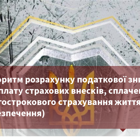
оритм розрахунку податкової зни
плату страхових внесків, сплач
гострокового страхування життя
езпечення)