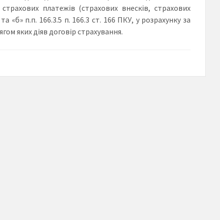
 страхових платежів (страхових внесків, страхових
«б» п.п. 166.3.5 п. 166.3 ст. 166 ПКУ, у розрахунку за
гом яких діяв договір страхування.