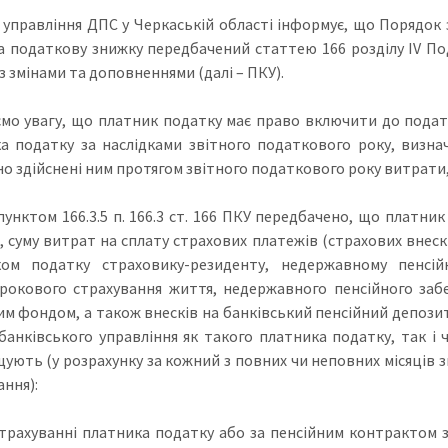
 управління ДПС у Черкаській області інформує, що Порядок
а податкову знижку передбачений статтею 166 розділу IV Под
із змінами та доповненнями (далі – ПКУ).
мо увагу, що платник податку має право включити до пода
а податку за наслідками звітного податкового року, визнач
 здійснені ним протягом звітного податкового року витрати, пе
дпунктом 166.3.5 п. 166.3 ст. 166 ПКУ передбачено, що платн
, суму витрат на сплату страхових платежів (страхових внескі
ком податку страховику-резиденту, недержавному пенсій
рокового страхування життя, недержавного пенсійного заб
им фондом, а також внесків на банківський пенсійний депозит
банківського управління як такого платника податку, так і ч
ують (у розрахунку за кожний з повних чи неповних місяців з
ання):
страхуванні платника податку або за пенсійним контрактом