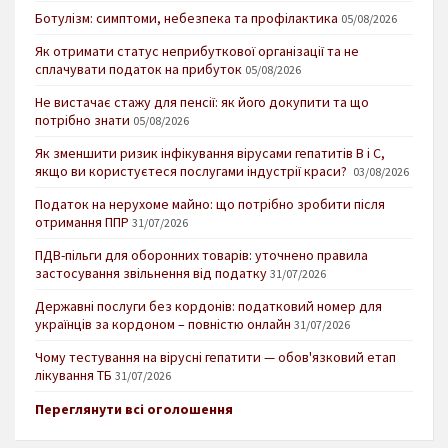
Ботулізм: симптоми, небезпека та профілактика
05/08/2026
Як отримати статус неприбуткової організації та не
сплачувати податок на прибуток
05/08/2026
Не вистачає стажу для пенсії: як його докупити та що
потрібно знати
05/08/2026
Як зменшити ризик інфікування вірусами гепатитів В і С,
якщо ви користуєтеся послугами індустрії краси?
03/08/2026
Податок на нерухоме майно: що потрібно зробити після
отримання ППР
31/07/2026
ПДВ-пільги для оборонних товарів: уточнено правила
застосування звільнення від податку
31/07/2026
Державні послуги без кордонів: податковий номер для
українців за кордоном – повністю онлайн
31/07/2026
Чому тестування на вірусні гепатити — обов'язковий етап
лікування ТБ
31/07/2026
Переглянути всі оголошення