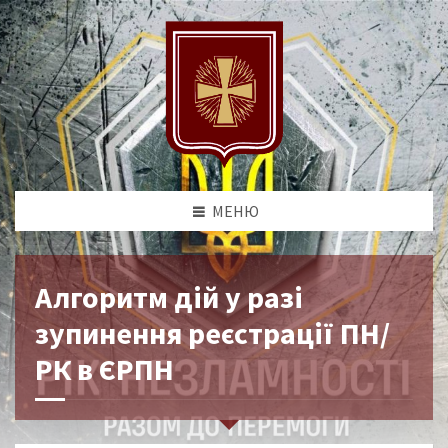
МЕНЮ
Алгоритм дій у разі
зупинення реєстрації ПН/
РК в ЄРПН