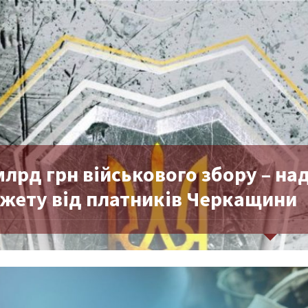
 млрд грн військового збору – 
жету від платників Черкащини