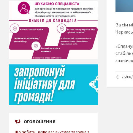
За сім м
Черкаськ
«Сплачу
стабільн
зазнача
26/08/
ОГОЛОШЕННЯ
Що робити, якщо вас вкусила тварина з