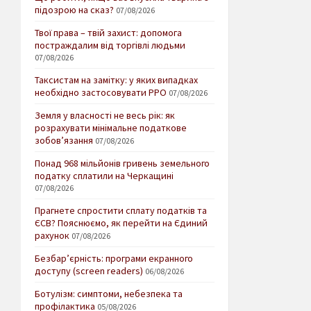
підозрою на сказ?
07/08/2026
Твої права – твій захист: допомога
постраждалим від торгівлі людьми
07/08/2026
Таксистам на замітку: у яких випадках
необхідно застосовувати РРО
07/08/2026
Земля у власності не весь рік: як
розрахувати мінімальне податкове
зобов’язання
07/08/2026
Понад 968 мільйонів гривень земельного
податку сплатили на Черкащині
07/08/2026
Прагнете спростити сплату податків та
ЄСВ? Пояснюємо, як перейти на Єдиний
рахунок
07/08/2026
Безбар’єрність: програми екранного
доступу (screen readers)
06/08/2026
Ботулізм: симптоми, небезпека та
профілактика
05/08/2026