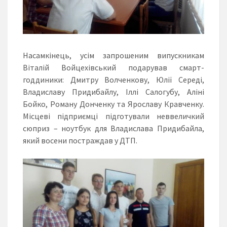
Насамкінець, усім запрошеним випускникам
Віталій Войцехівський подарував смарт-
годдиники: Дмитру Волченкову, Юлії Середі,
Владиславу Придибайлу, Іллі Салогубу, Аліні
Бойко, Роману Донченку та Ярославу Кравченку.
Місцеві підприємці підготували неввеличкий
сюприз – ноутбук для Владислава Придибайла,
який восени постраждав у ДТП.