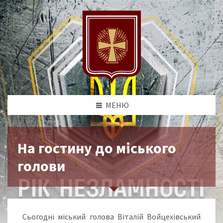
МЕНЮ
На гостину до міського
голови
Сьогодні міський голова Віталій Войцехівський