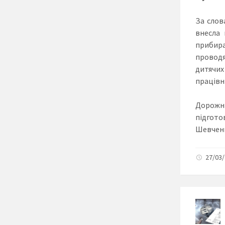
За слов
внесла 
прибира
проводя
дитячих
працівни
Дорожн
підгото
Шевченк
27/03/