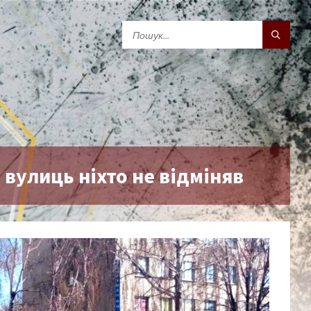
вулиць ніхто не відміняв