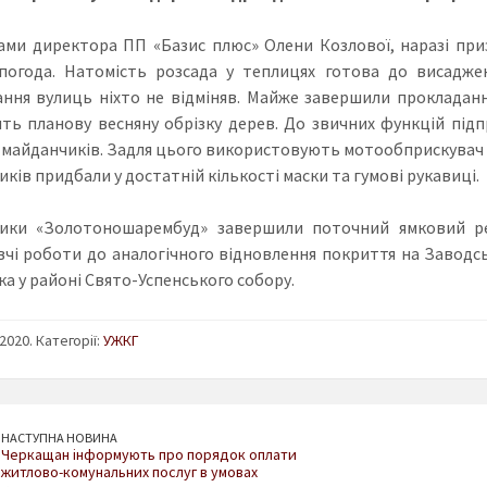
ами директора ПП «Базис плюс» Олени Козлової, наразі при
погода. Натомість розсада у теплицях готова до висадже
ння вулиць ніхто не відміняв. Майже завершили прокладанн
ть планову весняну обрізку дерев. До звичних функцій підп
 майданчиків. Задля цього використовують мотообприскувач та
ків придбали у достатній кількості маски та гумові рукавиці.
ики «Золотоношарембуд» завершили поточний ямковий ре
вчі роботи до аналогічного відновлення покриття на Заводсь
а у районі Свято-Успенського собору.
2020. Категорії:
УЖКГ
НАСТУПНА НОВИНА
Черкащан інформують про порядок оплати
житлово-комунальних послуг в умовах