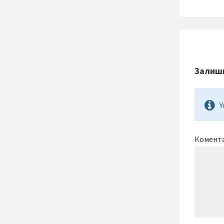
Залиши
Y
Комент