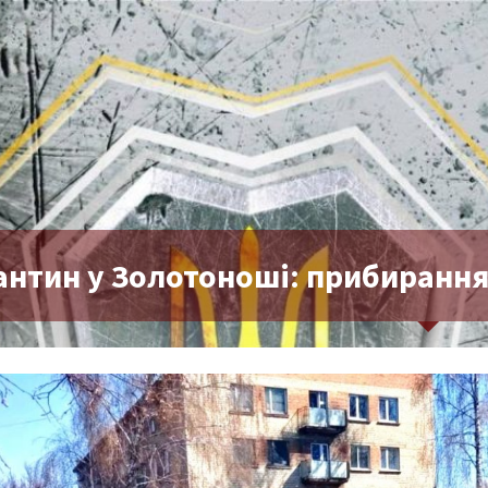
нтин у Золотоноші: прибирання 