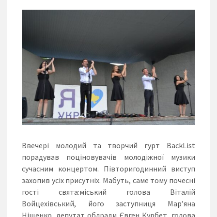
Ввечері молодий та творчий гурт BackList
порадував поціновувачів молодіжної музики
сучасним концертом. Півторигодинний виступ
захопив усіх присутніх. Мабуть, саме тому почесні
гості свята:міський голова Віталій
Войцехівський, його заступниця Мар’яна
Ніщенко, депутат облради Євген Курбет, голова