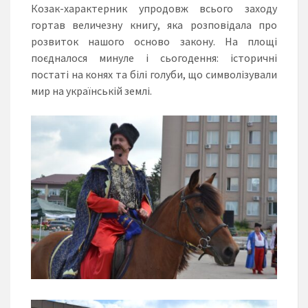
Козак-характерник упродовж всього заходу
гортав величезну книгу, яка розповідала про
розвиток нашого осново закону. На площі
поєдналося минуле і сьогодення: історичні
постаті на конях та білі голуби, що символізували
мир на українській землі.