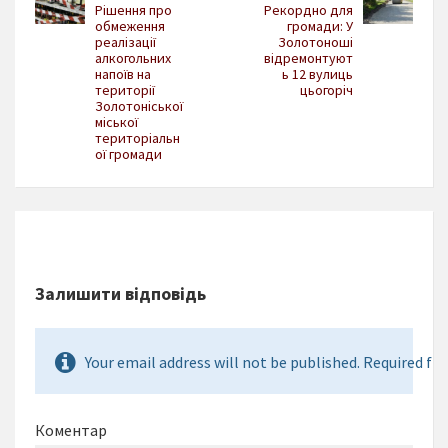
Рішення про
Рекордно для
обмеження
громади: У
реалізації
Золотоноші
алкогольних
відремонтуют
напоїв на
ь 12 вулиць
території
цьогоріч
Золотоніської
міської
територіальн
ої громади
Залишити відповідь
Your email address will not be published. Required fie
Коментар