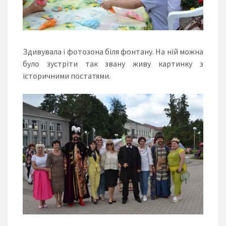
Здивувала і фотозона біля фонтану. На ній можна
було зустріти так звану живу картинку з
історичними постатями.