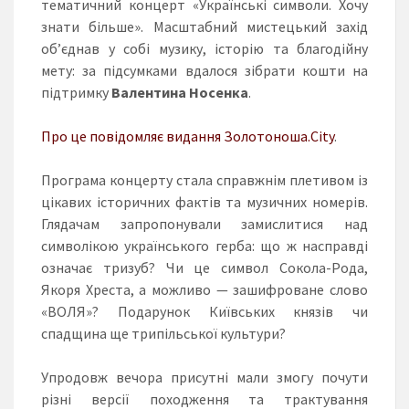
тематичний концерт «Українські символи. Хочу
знати більше». Масштабний мистецький захід
об’єднав у собі музику, історію та благодійну
мету: за підсумками вдалося зібрати кошти на
підтримку
Валентина Носенка
.
Про це повідомляє видання Золотоноша.City
.
Програма концерту стала справжнім плетивом із
цікавих історичних фактів та музичних номерів.
Глядачам запропонували замислитися над
символікою українського герба: що ж насправді
означає тризуб? Чи це символ Сокола-Рода,
Якоря Хреста, а можливо — зашифроване слово
«ВОЛЯ»? Подарунок Київських князів чи
спадщина ще трипільської культури?
Упродовж вечора присутні мали змогу почути
різні версії походження та трактування