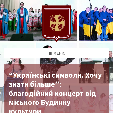
МЕНЮ
“Українські символи. Хочу
знати більше”:
благодійний концерт від
міського Будинку
культури