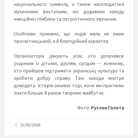
національного символу, а також насолодитися
музичними виступами, які додавали заходу
емоційної глибини та патріотичного звучання.
Особливо приємно, що подія мала не лише
просвітницький, а й благодійний характер.
Організатори дякують усім, хто долучився:
родинам із дітьми, друзям, сусідам — кожному,
хто прийшов підтримати українську культуру та
зробити добру справу. Такі заходи вкотре
доводять: історія оживає тоді, коли ми прагнемо
знати більше й разом творимо майбутнє.
Фото:
Руслан Галата
22/02/2026