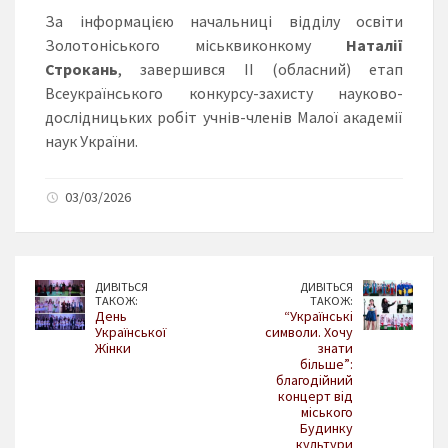
За інформацією начальниці відділу освіти
Золотоніського міськвиконкому
Наталії
Строкань
, завершився ІІ (обласний) етап
Всеукраїнського конкурсу-захисту науково-
дослідницьких робіт учнів-членів Малої академії
наук України.
03/03/2026
ДИВІТЬСЯ
ДИВІТЬСЯ
ТАКОЖ:
ТАКОЖ:
День
“Українські
Української
символи. Хочу
Жінки
знати
більше”:
благодійний
концерт від
міського
Будинку
культури