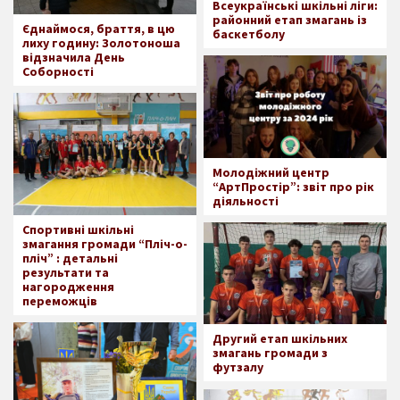
Всеукраїнські шкільні ліги:
районний етап змагань із
Єднаймося, браття, в цю
баскетболу
лиху годину: Золотоноша
відзначила День
Соборності
Молодіжний центр
“АртПростір”: звіт про рік
діяльності
Спортивні шкільні
змагання громади “Пліч-о-
пліч” : детальні
результати та
нагородження
переможців
Другий етап шкільних
змагань громади з
футзалу