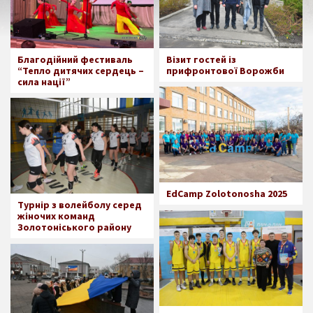
Благодійний фестиваль
Візит гостей із
“Тепло дитячих сердець –
прифронтової Ворожби
сила нації”
EdCamp Zolotonosha 2025
Турнір з волейболу серед
жіночих команд
Золотоніського району