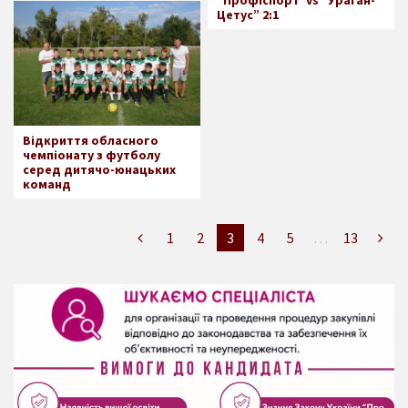
Цетус” 2:1
Відкриття обласного
чемпіонату з футболу
серед дитячо-юнацьких
команд
1
2
3
4
5
…
13