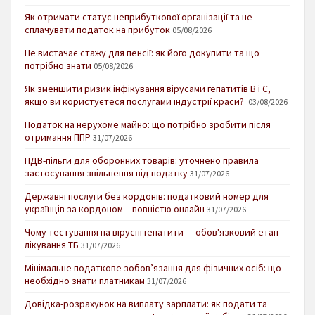
Як отримати статус неприбуткової організації та не
сплачувати податок на прибуток
05/08/2026
Не вистачає стажу для пенсії: як його докупити та що
потрібно знати
05/08/2026
Як зменшити ризик інфікування вірусами гепатитів В і С,
якщо ви користуєтеся послугами індустрії краси?
03/08/2026
Податок на нерухоме майно: що потрібно зробити після
отримання ППР
31/07/2026
ПДВ-пільги для оборонних товарів: уточнено правила
застосування звільнення від податку
31/07/2026
Державні послуги без кордонів: податковий номер для
українців за кордоном – повністю онлайн
31/07/2026
Чому тестування на вірусні гепатити — обов'язковий етап
лікування ТБ
31/07/2026
Мінімальне податкове зобов’язання для фізичних осіб: що
необхідно знати платникам
31/07/2026
Довідка-розрахунок на виплату зарплати: як подати та