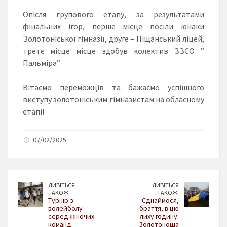
Опісля групового етапу, за результатами
фінальних ігор, перше місце посіли юнаки
Золотоніської гімназії, друге – Піщанський ліцей,
третє місце місце здобув колектив ЗЗСО ”
Пальміра”.
Вітаємо переможців та бажаємо успішного
виступу золотоніським гімназистам на обласному
етапі!
07/02/2025
ДИВІТЬСЯ
ДИВІТЬСЯ
ТАКОЖ:
ТАКОЖ:
Турнір з
Єднаймося,
волейболу
браття, в цю
серед жіночих
лиху годину:
команд
Золотоноша