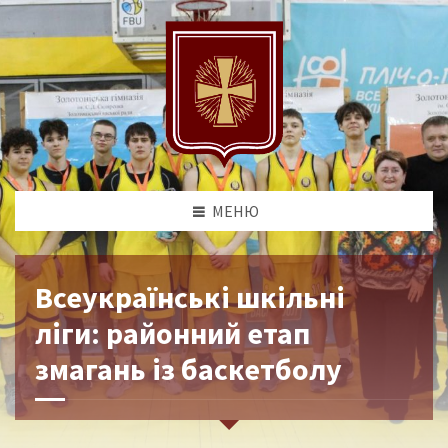
МЕНЮ
Всеукраїнські шкільні
ліги: районний етап
змагань із баскетболу