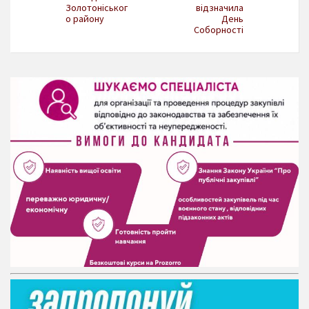
Золотоніськог
відзначила
о району
День
Соборності