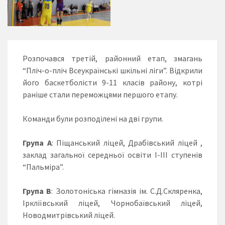
Розпочався третій, районний етап, змагань
“Пліч-о-пліч Всеукраїнські шкільні ліги”. Відкрили
його баскетболісти 9-11 класів району, котрі
раніше стали переможцями першого етапу.
Команди були розподілені на дві групи.
Група А
: Піщанський ліцей, Драбівський ліцей ,
заклад загальної середньої освіти І-ІІІ ступенів
“Пальміра”.
Група B
: Золотоніська гімназія ім. С.Д.Скляренка,
Іркліївський ліцей, Чорнобаївський ліцей,
Новодмитрівський ліцей.