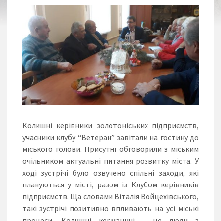
Колишні керівники золотоніських підприємств,
учасники клубу “Ветеран” завітали на гостину до
міського голови. Присутні обговорили з міським
очільником актуальні питання розвитку міста. У
ході зустрічі було озвучено спільні заходи, які
плануються у місті, разом із Клубом керівників
підприємств. Ща словами Віталія Войцехівського,
такі зустрічі позитивно впливають на усі міські
процеси. Колишні керманичі – це люди з