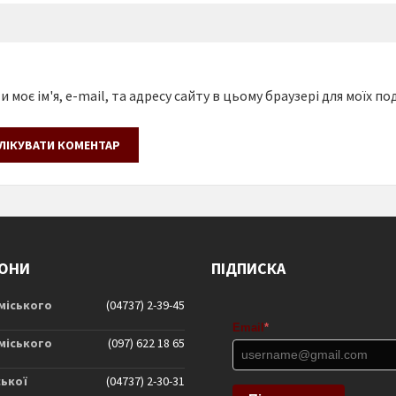
 моє ім'я, e-mail, та адресу сайту в цьому браузері для моїх п
ОНИ
ПІДПИСКА
 міського
(04737) 2-39-45
Email
*
 міського
(097) 622 18 65
ської
(04737) 2-30-31