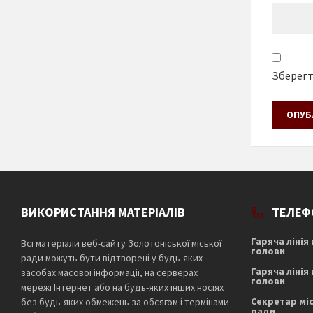
Зберегти
ВИКОРИСТАННЯ МАТЕРІАЛІВ
ТЕЛЕФ
Гаряча лінія
Всі матеріали веб-сайту Золотоніської міської
голови
ради можуть бути відтворені у будь-яких
Гаряча лінія
засобах масової інформації, на серверах
голови
мережі Інтернет або на будь-яких інших носіях
Секретар мі
без будь-яких обмежень за обсягом і термінами
ради