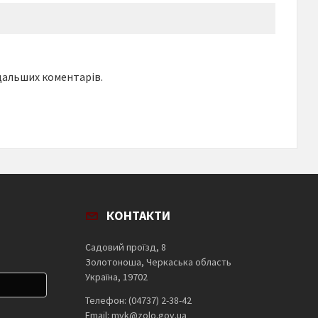
одальших коментарів.
КОНТАКТИ
Садовий проїзд, 8
Золотоноша, Черкаська область
Україна, 19702
Телефон: (04737) 2-38-42
Email: mvk@zolo.gov.ua