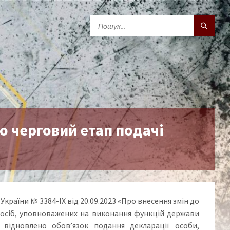
о черговий етап подачі
країни № 3384-ІХ від 20.09.2023 «Про внесення змін до
 осіб, уповноважених на виконання функцій держави
 відновлено обов’язок подання декларації особи,