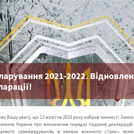
ларування 2021-2022. Відновлен
ларації!
о Вашу увагу, що 12 жовтня 2023 року набрав чинності Закон У
законів України про визначення порядку подання декларацій
цевого самоврядування, в умовах воєнного стану», яким