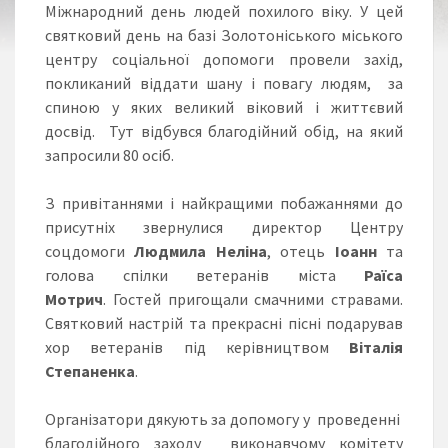
Міжнародний день людей похилого віку. У цей
святковий день на базі Золотоніського міського
центру соціальної допомоги провели захід,
покликаний віддати шану і повагу людям, за
спиною у яких великий віковий і життєвий
досвід. Тут відбувся благодійний обід, на який
запросили 80 осіб.
З привітаннями і найкращими побажаннями до
присутніх звернулися директор Центру
соцдомоги
Людмила Неліна
, отець
Іоанн
та
голова спілки ветеранів міста
Раїса
Мотрич
. Гостей пригощали смачними стравами.
Святковий настрій та прекрасні пісні подарував
хор ветеранів під керівництвом
Віталія
Степаненка
.
Організатори дякують за допомогу у проведенні
благодійного заходу виконавчому комітету