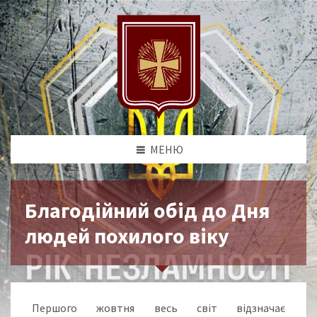
МЕНЮ
Благодійний обід до Дня
людей похилого віку
Першого жовтня весь світ відзначає