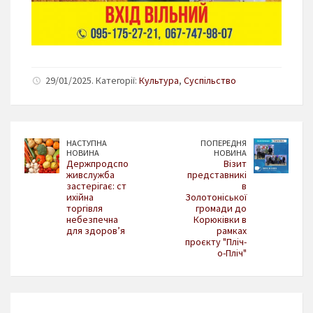
29/01/2025. Категорії:
Культура
,
Суспільство
НАСТУПНА
ПОПЕРЕДНЯ
НОВИНА
НОВИНА
Держпродспо
Візит
живслужба
представникі
застерігає: ст
в
ихійна
Золотоніської
торгівля
громади до
небезпечна
Корюківки в
для здоров’я
рамках
проєкту "Пліч-
о-Пліч"