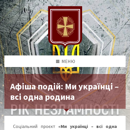
МЕНЮ
Афіша подій: Ми українці –
всі одна родина
Соціальний проєкт
«Ми українці – всі одна