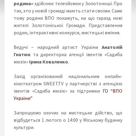
родина»
здійснює телезйомки у Золотоноші. Про
тих, хто у новій громаді мають стати своїми. Саме
тому родини ВПО покажуть, на що гаразд нові
жителі Золотоніської Громади. Представлення
родин, інтерактивні конкурси, мистецькі вміння.
Ведучі – народний артист України
Анатолій
Гнатюк
та директорка агенції івентів «Садиба
мюзік»
Ірина Коваленко
.
Захід організований національним онлайн-
кінотеатром SWEET.TV у партнерстві з агенцією
івентів «Садиба мюзік» за підтримки
ГО “ВПО
України”
Запрошуємо охочих на мистецьке дійство, що
відбудеться 1 лютого о 14:00 у Міському будинку
культури.