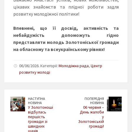
цікавих знайомств та плідної роботи задля
розвитку молодіжної політики!
Впевнені, що її досвід, активність та
небайдужість допоможуть гідно
представляти молодь Золотоніської громади
на обласному та всеукраїнському рівнях!
06/06/2026. Категорії:
Молодіжна рада
,
Центр
розвитку молоді
НАСТУПНА
ПОПЕРЕДНЯ
НОВИНА
НОВИНА
У Золотоноші
06 червня –
відбулась
День жалоби
першість
у
громади зі
Золотоніській
швидких
громаді!
шахів