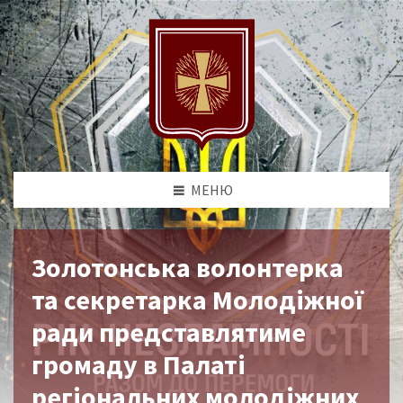
МЕНЮ
Золотонська волонтерка
та секретарка Молодіжної
ради представлятиме
громаду в Палаті
регіональних молодіжних