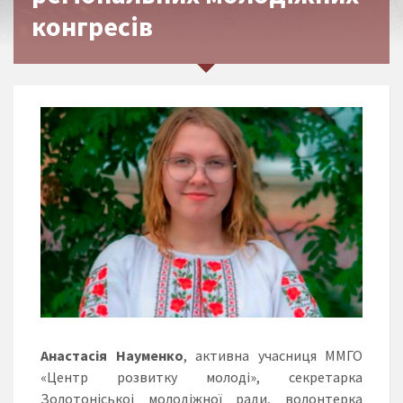
конгресів
Анастасія Науменко
, активна учасниця ММГО
«Центр розвитку молоді», секретарка
Золотоніськоі молодіжної ради, волонтерка