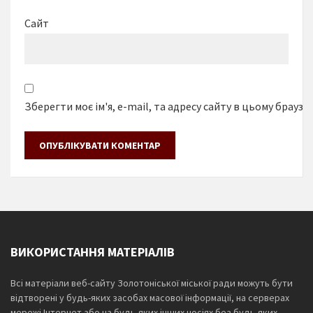
Сайт
Зберегти моє ім'я, e-mail, та адресу сайту в цьому браузе
ВИКОРИСТАННЯ МАТЕРІАЛІВ
Всі матеріали веб-сайту Золотоніської міської ради можуть бути
відтворені у будь-яких засобах масової інформації, на серверах
мережі Інтернет або на будь-яких інших носіях без будь-яких