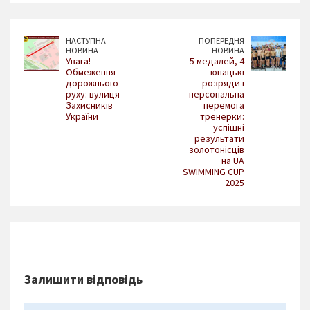
НАСТУПНА
ПОПЕРЕДНЯ
НОВИНА
НОВИНА
Увага!
5 медалей, 4
Обмеження
юнацькі
дорожнього
розряди і
руху: вулиця
персональна
Захисників
перемога
України
тренерки:
успішні
результати
золотонісців
на UA
SWIMMING CUP
2025
Залишити відповідь