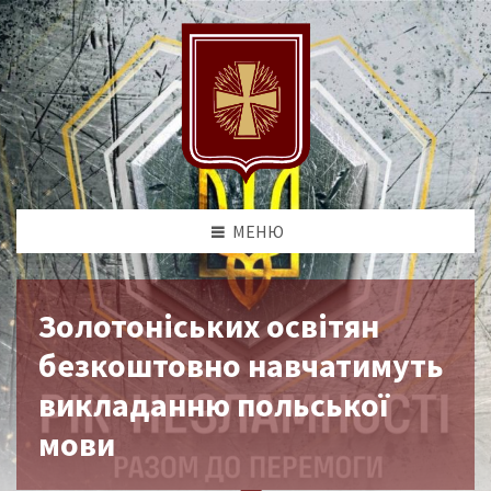
МЕНЮ
Золотоніських освітян
безкоштовно навчатимуть
викладанню польської
мови