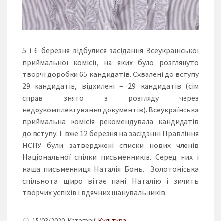
5 і 6 березня відбулися засідання Всеукраїнської
приймальної комісії, на яких було розглянуто
творчі доробки 65 кандидатів. Схвалені до вступу
29 кандидатів, відхилені – 29 кандидатів (сім
справ знято з розгляду через
недоукомплектування документів). Всеукраїнська
приймальна комісія рекомендувала кандидатів
до вступу. І вже 12 березня на засіданні Правління
НСПУ були затверджені списки нових членів
Національної спілки письменників. Серед них і
наша письменниця Наталія Бонь. Золотоніська
спільнота щиро вітає пані Наталію і зичить
творчих успіхів і вдячних шанувальників.
15/03/2020. Категорії:
Культура