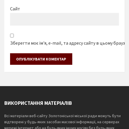
Сайт
Зберегти моє ім'я, e-mail, та адресу сайту в цьому браузе
ВИКОРИСТАННЯ МАТЕРІАЛІВ
Всі матеріали веб-сайту Золотоніської міської ради можуть бути
відтворені у будь-яких засобах масової інформації, на серверах
мережі Інтернет або на будь-яких інших носіях без будь-яких