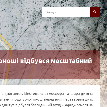
тоноші відбувся масштабний
 рідної землі. Мистецька атмосфера та щира дитяча
тральну площу Золотоноші перед ним, перетворивши їх
о дня тут відбувся благодійний захід «Заряджаємося на