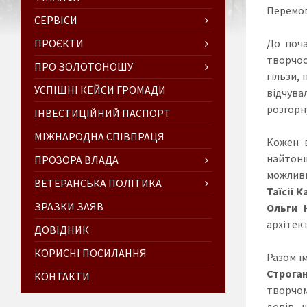
Перемог
СЕРВІСИ
ПРОЄКТИ
До поча
творчос
ПРО ЗОЛОТОНОШУ
гільзи,
УСПІШНІ КЕЙСИ ГРОМАДИ
відчува
розгорну
ІНВЕСТИЦІЙНИЙ ПАСПОРТ
МІЖНАРОДНА СПІВПРАЦЯ
Кожен в
найтонш
ПРОЗОРА ВЛАДА
можливи
ВЕТЕРАНСЬКА ПОЛІТИКА
Таїсії К
ЗРАЗКИ ЗАЯВ
Ольги 
архітек
ДОВІДНИК
КОРИСНІ ПОСИЛАННЯ
Разом ї
Строга
КОНТАКТИ
творчом
довів, 