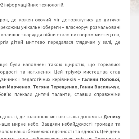
2 інформаційних технологій.
ок, де кожен охочий міг доторкнутися до дитячої
ерехожим унікальні обереги – власноруч розмальовані
де колишнє знаряддя війни стало витвором мистецтва,
ргія дітей миттєво передалася глядачам у залі, де
ція були наповнені такою щирістю, що торкалися
ордості та натхнення. Цей тріумф мистецтва став
зичних і педагогічних керівників –
Галини Попової
,
іни Марченко
,
Тетяни Терещенко
,
Ганни Васильчук
,
бов’ю плекали дитячі таланти, ставши справжніми
 єдності, де головною метою стала допомога
Денису
наше мирне небо. Завдяки небайдужості громади та
волом нашої безмежної вдячності та єдності. Цей день
ворити дива, наближаючи нашу спільну Перемогу з