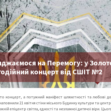
яджаємося на Перемогу: у Золо
годійний концерт від СШІТ №2
то концерт, а потужний маніфест шляхетності та любові до
 наповнили 21 квітня стіни міського Будинку культури та цен
жній епіцентр світла, єдності та незламної дитячої віри. Цьог