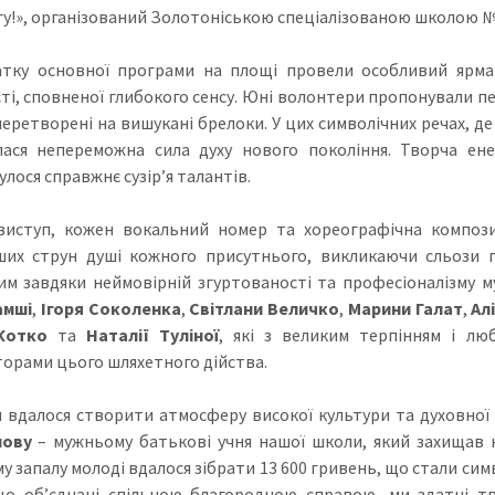
у!», організований Золотоніською спеціалізованою школою №
тку основної програми на площі провели особливий ярмар
ті, сповненої глибокого сенсу. Юні волонтери пропонували п
 перетворені на вишукані брелоки. У цих символічних речах, 
лася непереможна сила духу нового покоління. Творча ене
лося справжнє сузір’я талантів.
иступ, кожен вокальний номер та хореографічна компози
их струн душі кожного присутнього, викликаючи сльози г
м завдяки неймовірній згуртованості та професіоналізму му
амші
,
Ігоря Соколенка
,
Світлани Величко
,
Марини Галат
,
Ал
Котко
та
Наталії Туліної
, які з великим терпінням і лю
торами цього шляхетного дійства.
м вдалося створити атмосферу високої культури та духовної
нову
– мужньому батькові учня нашої школи, який захищав 
у запалу молоді вдалося зібрати 13 600 гривень, що стали сим
що об’єднані спільною благородною справою, ми здатні т