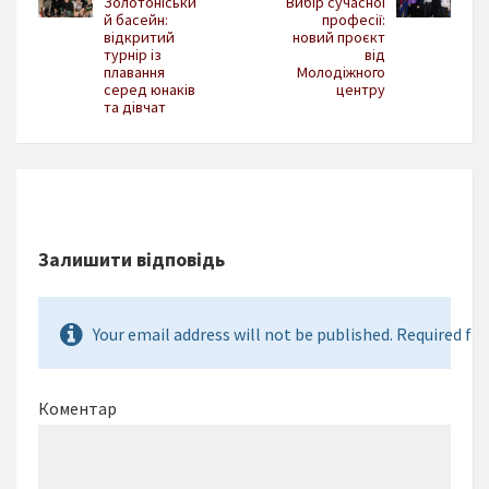
Золотоніськи
Вибір сучасної
й басейн:
професії:
відкритий
новий проєкт
турнір із
від
плавання
Молодіжного
серед юнаків
центру
та дівчат
Залишити відповідь
Your email address will not be published. Required fie
Коментар