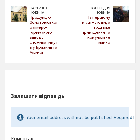
НАСТУПНА
ПОПЕРЕДНЯ
НОВИНА
НОВИНА
Продукцію
На першому
Золотоніськог
місці – люди, а
о лікеро-
тоді вже
горілчаного
приміщення та
заводу
комунальне
споживатимут
майно
ь у Бразилії та
Алжирі
Залишити відповідь
Your email address will not be published. Required fie
Коментар