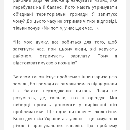
перебуває на її балансі. Його мають утримувати
об’єднані територіальні громади. Я запитую:
чому? До цього часу не отримав чіткої відповіді,
тільки почув: «Ми потім, у нас ще є час…».
“На мою думку, все робиться для того, щоб
затягнути час, при цьому люди, які керують
районом, отримують зарплату. Тому я
відстоюватиму свою позицію”.
Загалом також існує проблема з інвентаризацією
земель, бо громади отримали землю від держави
і є багато неузгоджених питань. Люди не
розуміють, де, скільки, хто її орендує. Мої
виборці просять допомоги у вирішенні цієї
проблематики. Ще одне питання − екологічне.
Воно для всієї України актуальне – це замулення
річок і зрошувальних каналів. Цю проблему