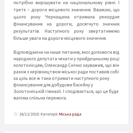
потрібно вирішувати на національному рівні. І
третє – дороги місцевого значення. Вважаю, що
цього року Черкащина отримала рекордне
фінансування на дороги, досягнуто значних
результатів. Наступного року звертатимемо
більше уваги на дороги місцевого значення.
Відповідаючи на наше питання, якої допомоги від
народного депутата чекати у прийдешньому році
золотонісцям, Олександр Скічко зауважив, що він
разом з керівництвом міської ради поставив собі
за ціль все ж таки отримати наступного року
фінансування для добудови басейну у
Золотоніській гімназії. І сподівається, що це буде
вагома спільна перемога.
26/12/2020. Категорії:
Міська рада