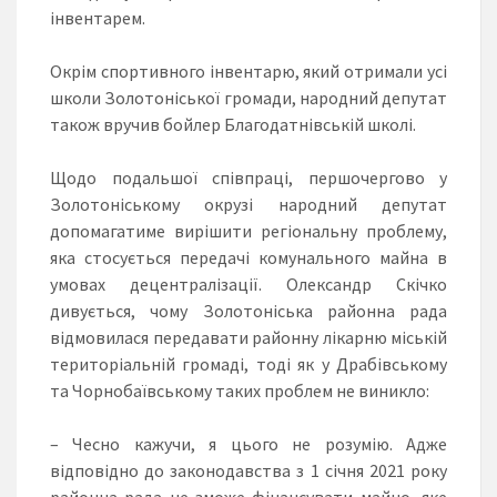
інвентарем.
Окрім спортивного інвентарю, який отримали усі
школи Золотоніської громади, народний депутат
також вручив бойлер Благодатнівській школі.
Щодо подальшої співпраці, першочергово у
Золотоніському окрузі народний депутат
допомагатиме вирішити регіональну проблему,
яка стосується передачі комунального майна в
умовах децентралізації. Олександр Скічко
дивується, чому Золотоніська районна рада
відмовилася передавати районну лікарню міській
територіальній громаді, тоді як у Драбівському
та Чорнобаївському таких проблем не виникло:
– Чесно кажучи, я цього не розумію. Адже
відповідно до законодавства з 1 січня 2021 року
районна рада не зможе фінансувати майно, яке