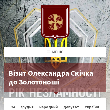
МЕНЮ
Візит Олександра Скічка
до Золотоноші
24 грудня народний депутат України