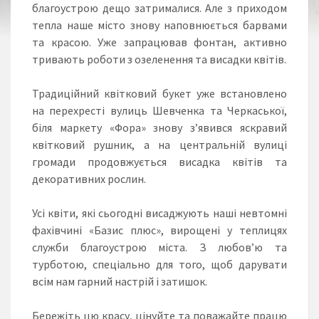
благоустрою дещо затрималися. Але з приходом
тепла наше місто знову наповнюється барвами
та красою. Уже запрацював фонтан, активно
тривають роботи з озеленення та висадки квітів.
Традиційний квітковий букет уже встановлено
на перехресті вулиць Шевченка та Черкаської,
біля маркету «Фора» знову з’явився яскравий
квітковий рушник, а на центральній вулиці
громади продовжується висадка квітів та
декоративних рослин.
Усі квіти, які сьогодні висаджують наші невтомні
фахівчині «Базис плюс», вирощені у теплицях
служби благоустрою міста. З любов’ю та
турботою, спеціально для того, щоб дарувати
всім нам гарний настрій і затишок.
Бережіть цю красу, цінуйте та поважайте працю