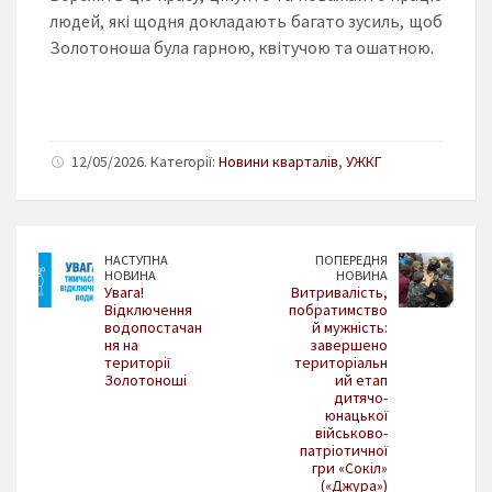
людей, які щодня докладають багато зусиль, щоб
Золотоноша була гарною, квітучою та ошатною.
12/05/2026. Категорії:
Новини кварталів
,
УЖКГ
НАСТУПНА
ПОПЕРЕДНЯ
НОВИНА
НОВИНА
Увага!
Витривалість,
Відключення
побратимство
водопостачан
й мужність:
ня на
завершено
території
територіальн
Золотоноші
ий етап
дитячо-
юнацької
військово-
патріотичної
гри «Сокіл»
(«Джура»)