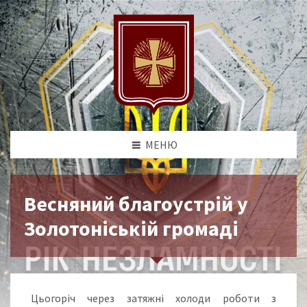
МЕНЮ
Весняний благоустрій у
Золотоніській громаді
Цьогоріч через затяжні холоди роботи з