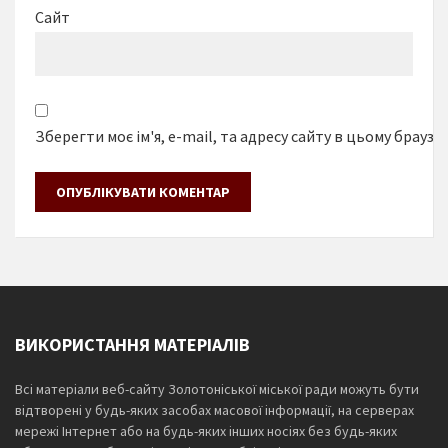
Сайт
Зберегти моє ім'я, e-mail, та адресу сайту в цьому браузе
ВИКОРИСТАННЯ МАТЕРІАЛІВ
Всі матеріали веб-сайту Золотоніської міської ради можуть бути
відтворені у будь-яких засобах масової інформації, на серверах
мережі Інтернет або на будь-яких інших носіях без будь-яких