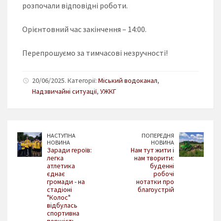
розпочали відповідні роботи.
Орієнтовний час закінчення – 14:00.
Перепрошуємо за тимчасові незручності!
20/06/2025. Категорії:
Міський водоканал
,
Надзвичайні ситуації
,
УЖКГ
НАСТУПНА
ПОПЕРЕДНЯ
НОВИНА
НОВИНА
Заради героїв:
Нам тут жити і
легка
нам творити:
атлетика
буденні
єднає
робочі
громади - на
нотатки про
стадіоні
благоустрій
"Колос"
відбулась
спортивна
першість