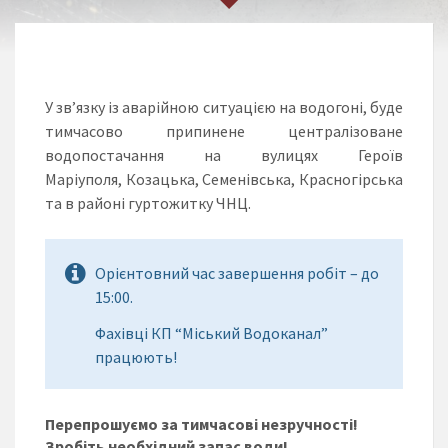
У зв’язку із аварійною ситуацією на водогоні, буде
тимчасово припинене централізоване
водопостачання на вулицях Героїв
Маріуполя, Козацька, Семенівська, Красногірська
та в районі гуртожитку ЧНЦ.
Орієнтовний час завершення робіт – до
15:00.
Фахівці КП “Міський Водоканал”
працюють!
Перепрошуємо за тимчасові незручності!
Зробіть необхідний запас води!