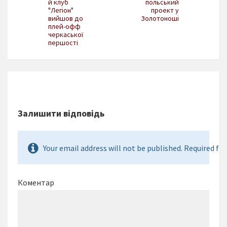
й клуб
польський
"Легіон"
проект у
вийшов до
Золотоноші
плей-офф
черкаської
першості
Залишити відповідь
Your email address will not be published. Required fie
Коментар