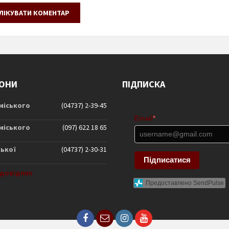
ОНИ
ПІДПИСКА
 міського
(04737) 2-39-45
Email
*
 міського
(097) 622 18 65
ської
(04737) 2-30-31
Підписатися
довідник
Предоставлено SendPulse