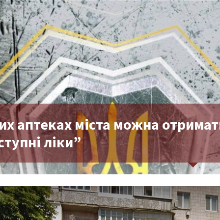
ких аптеках міста можна отрима
ступні ліки”