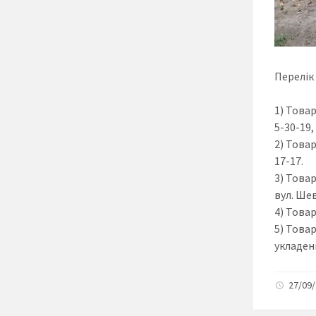
Перелік
1) Това
5-30-19,
2) Това
17-17.
3) Това
вул. Шев
4) Това
5) Товар
укладенн
27/09/