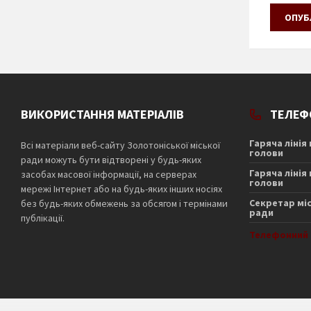
ВИКОРИСТАННЯ МАТЕРІАЛІВ
ТЕЛЕФ
Гаряча лінія
Всі матеріали веб-сайту Золотоніської міської
голови
ради можуть бути відтворені у будь-яких
Гаряча лінія
засобах масової інформації, на серверах
голови
мережі Інтернет або на будь-яких інших носіях
Секретар мі
без будь-яких обмежень за обсягом і термінами
ради
публікації.
Телефонний 