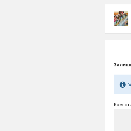
Залиши
Y
Комент