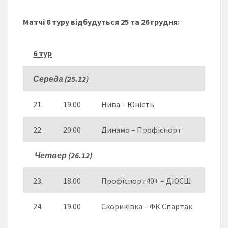
Матчі 6 туру відбудуться 25 та 26 грудня:
6 тур
Середа (25.12)
21.
19.00
Нива – Юність
22.
20.00
Динамо – Профіспорт
Четвер (26.12)
23.
18.00
Профіспорт40+ – ДЮСШ
24.
19.00
Скориківка – ФК Спартак