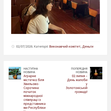
02/07/2026. Категорії:
Виконавчий комітет
,
Деньги
НАСТУПНА
ПОПЕРЕДНЯ
НОВИНА
НОВИНА
Аграрне
02 липня –
містечко біля
День жалоби
Хвильово-
у
Сорочина:
Золотоніській
початок
громаді!
міжнародної
співпраці із
представника
ми Республіки