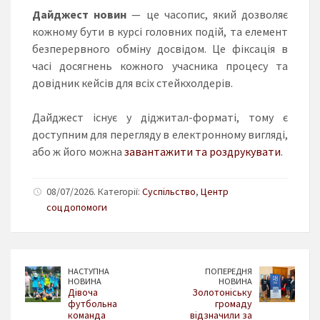
Дайджест новин
— це часопис, який дозволяє
кожному бути в курсі головних подій, та елемент
безперервного обміну досвідом. Це фіксація в
часі досягнень кожного учасника процесу та
довідник кейсів для всіх стейкхолдерів.
Дайджест існує у діджитал-форматі, тому є
доступним для перегляду в електронному вигляді,
або ж його можна
завантажити та роздрукувати
.
08/07/2026. Категорії:
Суспільство
,
Центр
соцдопомоги
НАСТУПНА
ПОПЕРЕДНЯ
НОВИНА
НОВИНА
Дівоча
Золотоніську
футбольна
громаду
команда
відзначили за