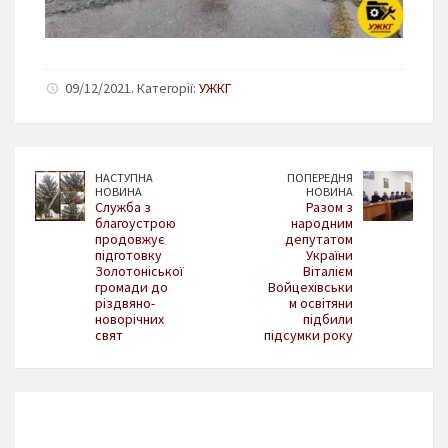
09/12/2021. Категорії:
УЖКГ
НАСТУПНА
ПОПЕРЕДНЯ
НОВИНА
НОВИНА
Cлужба з
Разом з
благоустрою
народним
продовжує
депутатом
підготовку
України
Золотоніської
Віталієм
громади до
Войцехівськи
різдвяно-
м освітяни
новорічних
підбили
свят
підсумки року