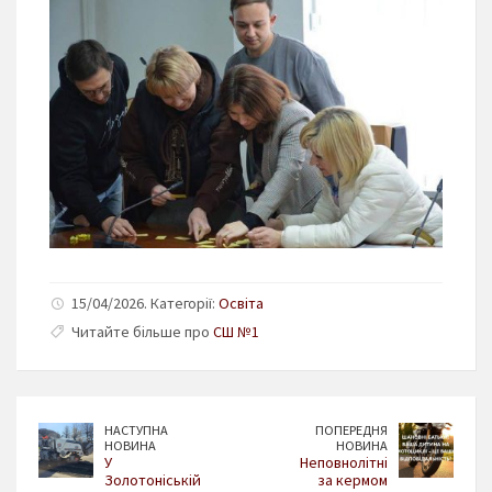
15/04/2026. Категорії:
Освіта
Читайте більше про
СШ №1
НАСТУПНА
ПОПЕРЕДНЯ
НОВИНА
НОВИНА
У
Неповнолітні
Золотоніській
за кермом