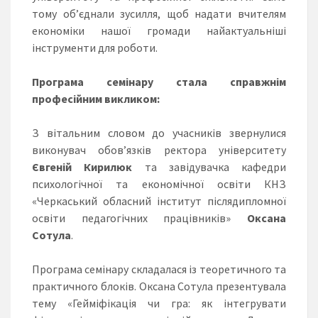
тому об’єднали зусилля, щоб надати вчителям
економіки нашої громади найактуальніші
інструменти для роботи.
Програма семінару стала справжнім
професійним викликом:
З вітальним словом до учасників звернулися
виконувач обов’язків ректора університету
Євгеній Кирилюк
та завідувачка кафедри
психологічної та економічної освіти КНЗ
«Черкаський обласний інститут післядипломної
освіти педагогічних працівників»
Оксана
Сотула
.
Програма семінару складалася із теоретичного та
практичного блоків. Оксана Сотула презентувала
тему «Гейміфікація чи гра: як інтегрувати