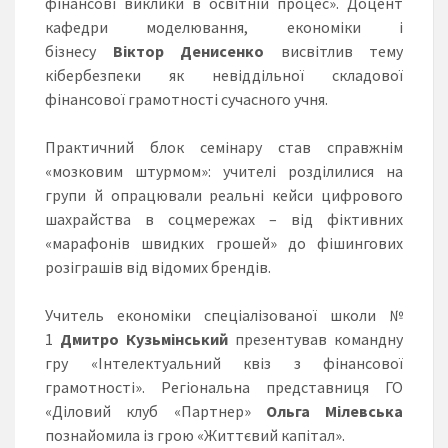
фінансові виклики в освітній процес». Доцент
кафедри моделювання, економіки і
бізнесу
Віктор Денисенко
висвітлив тему
кібербезпеки як невіддільної складової
фінансової грамотності сучасного учня.
Практичний блок семінару став справжнім
«мозковим штурмом»: учителі розділилися на
групи й опрацювали реальні кейси цифрового
шахрайства в соцмережах – від фіктивних
«марафонів швидких грошей» до фішингових
розіграшів від відомих брендів.
Учитель економіки спеціалізованої школи №
1
Дмитро Кузьмінський
презентував командну
гру «Інтелектуальний квіз з фінансової
грамотності». Регіональна представниця ГО
«Діловий клуб «Партнер»
Ольга Мілевська
познайомила із грою «Життєвий капітал».