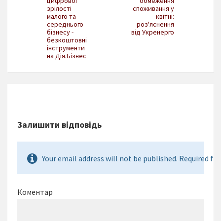
цифрової
обмеження
зрілості
споживання у
малого та
квітні:
середнього
роз'яснення
бізнесу -
від Укренерго
безкоштовні
інструменти
на Дія.Бізнес
Залишити відповідь
Your email address will not be published. Required fie
Коментар