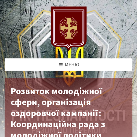
МЕНЮ
Розвиток молодіжної
сфери, організація
оздоровчої кампанії:
Координаційна рада з
молодіжної політики