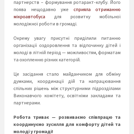
партнерств – формування ротаракт-клубу. Його
поява нещодавно уже
сприяла отриманню
мікроавтобуса
для розвитку мобільної
молодіжної роботи в громаді.
Окрему увагу присутні приділили питанню
організації оздоровлення та відпочинку дітей і
молоді в літній період — можливостям, форматам
та охопленню різних категорій.
Це засідання стало майданчиком для обміну
думками, координації дій та напрацювання
спільних рішень між структурними підрозділами
Виконавчого комітету, освітніми закладами та
партнерами.
Робота триває — розвиваємо співпрацю та
координуємо зусилля для комфорту дітей та
молоді у громаді!