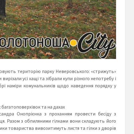
ковують територію парку Неверовського: «стрижуть»
 вирізали усі хащі та зібрали купи різного непотребу і
брі наміри комунальників щодо наведення порядку у
 багатоповерхівок та на дахах
сандра Онопрієнка з проханням провести бесіду з
сця. Разом з обпиляними гілками вони складують його
ки товариства вивозитимуть листя та гілки з дворів