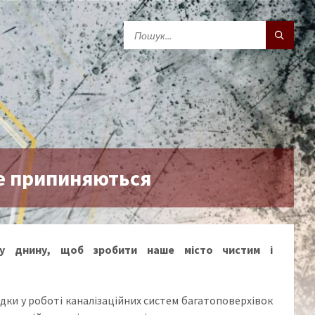
е припиняються
жу днину, щоб зробити наше місто чистим і
ки у роботі каналізаційних систем багатоповерхівок