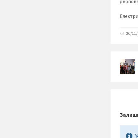
двопове
Електрик
26/11/
Залиши
Y