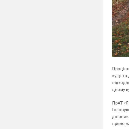
Працівн
кущі та 
відході
цьому ку
ПрАТ «Я
Головую
двірник
прямо н