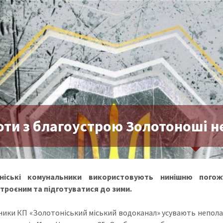
оти з благоустрою Золотоноші н
ніські комунальники використовують нинішню пого
троєним та підготуватися до зими.
ики КП «Золотоніський міський водоканал» усувають неполад