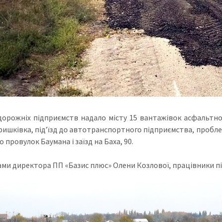
дорожніх підприємств надало місту 15 вантажівок асфальтног
ришківка, під’їзд до автотранспортного підприємства, проблем
 провулок Баумана і заїзд на Баха, 90.
ами директора ПП «Базис плюс» Олени Козлової, працівники пі