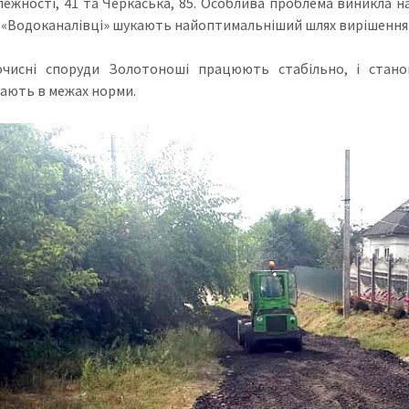
лежності, 41 та Черкаська, 85. Особлива проблема виникла н
. «Водоканалівці» шукають найоптимальніший шлях вирішення
очисні споруди Золотоноші працюють стабільно, і стано
ають в межах норми.