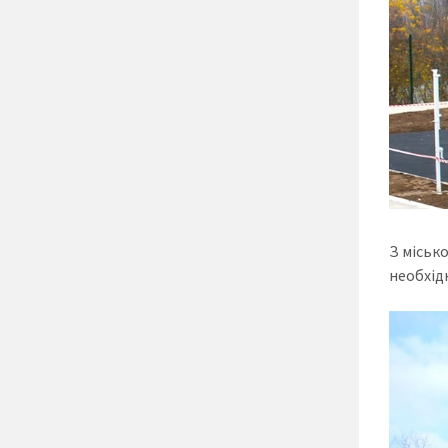
З міськ
необхідн