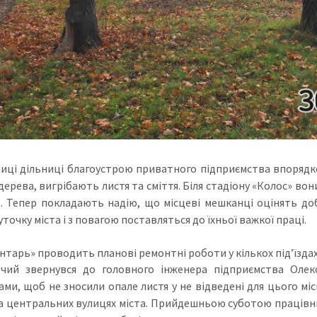
иці дільниці благоустрою приватного підприємства впоряд
дерева, вигрібають листя та сміття. Біля стадіону «Колос» вони
в. Тепер покладають надію, що місцеві мешканці оцінять до
точку міста і з повагою поставляться до їхньої важкої праці.
нтарь» проводить планові ремонтні роботи у кількох під’їздах
чий звернувся до головного інженера підприємства Олек
ами, щоб не зносили опале листя у не відведені для цього мі
а центральних вулицях міста. Прийдешньою суботою працівни