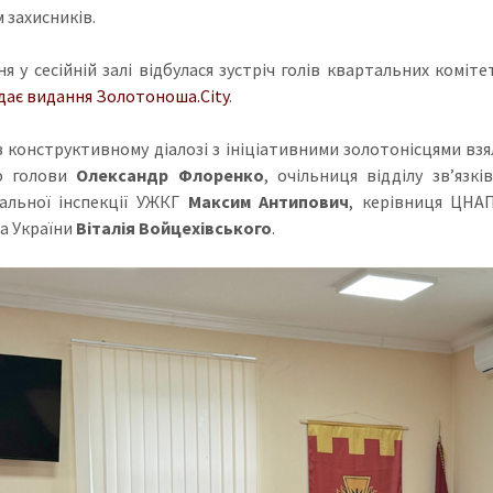
 захисників.
ня у сесійній залі відбулася зустріч голів квартальних коміт
дає видання Золотоноша.City
.
в конструктивному діалозі з ініціативними золотонісцями вз
го голови
Олександр Флоренко
, очільниця відділу звʼяз
альної інспекції УЖКГ
Максим Антипович
, керівниця ЦН
а України
Віталія Войцехівського
.