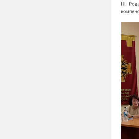
Ні. Род
компенс