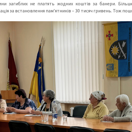
ини загиблих не платять жодних коштів за банери. Більш
ація за встановлення памʼятників – 30 тисяч гривень. Тож пош