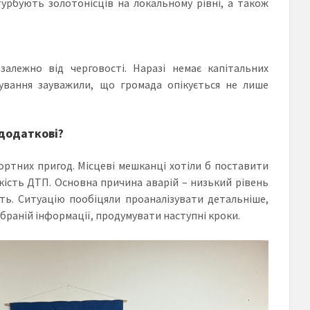
урбують золотонісців на локальному рівні, а також
алежно від черговості. Наразі немає капітальних
ування зауважили, що громада опікується не лише
додаткові?
ртних пригод. Місцеві мешканці хотіли б поставити
кість ДТП. Основна причина аварій – низький рівень
ить. Ситуацію пообіцяли проаналізувати детальніше,
ібраній інформації, продумувати наступні кроки.