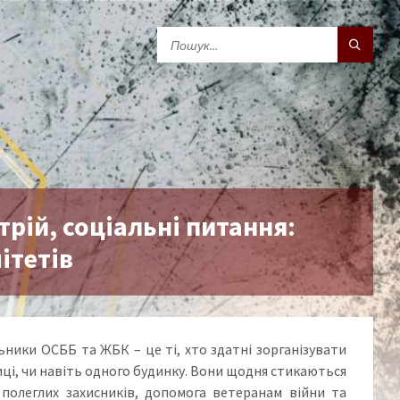
трій, соціальні питання:
ітетів
льники ОСББ та ЖБК – це ті, хто здатні зорганізувати
лиці, чи навіть одного будинку. Вони щодня стикаються
я полеглих захисників, допомога ветеранам війни та