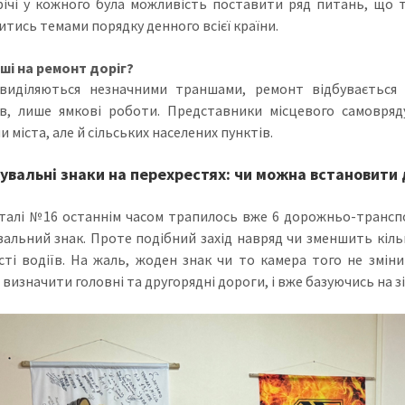
річі у кожного була можливість поставити ряд питань, що т
итись темами порядку денного всієї країни.
оші на ремонт доріг?
иділяються незначними траншами, ремонт відбувається з
в, лише ямкові роботи. Представники місцевого самовряд
 міста, але й сільських населених пунктів.
вальні знаки на перехрестях: чи можна встановити 
талі №16 останнім часом трапилось вже 6 дорожньо-транспо
альний знак. Проте подібний захід навряд чи зменшить кіль
сті водіїв. На жаль, жоден знак чи то камера того не змін
визначити головні та другорядні дороги, і вже базуючись на з