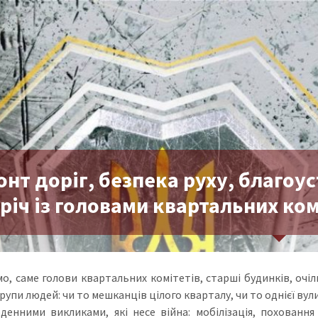
нт доріг, безпека руху, благоус
річ із головами квартальних ком
мо, саме голови квартальних комітетів, старші будинків, очі
рупи людей: чи то мешканців цілого кварталу, чи то однієї ву
оденними викликами, які несе війна: мобілізація, похованн