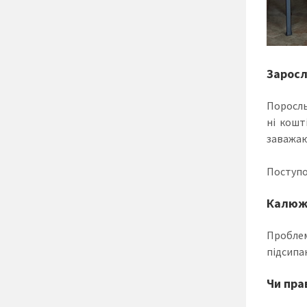
Заросл
Поросль
ні кошт
заважаю
Поступов
Калюжі
Пробле
підсипа
Чи пра