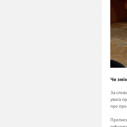
Чи змі
За слов
увага п
про про
Прописк
інформа