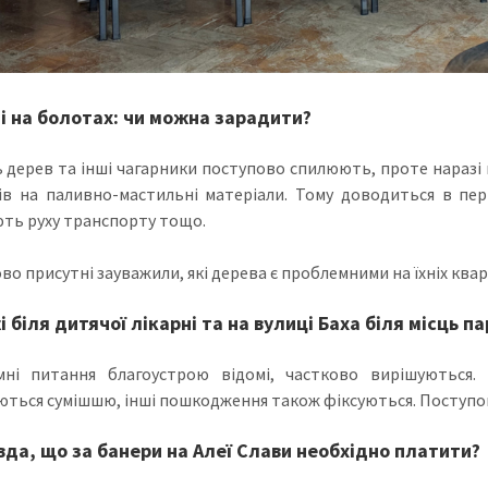
і на болотах: чи можна зарадити?
 дерев та інші чагарники поступово спилюють, проте наразі не
ів на паливно-мастильні матеріали. Тому доводиться в перш
ть руху транспорту тощо.
о присутні зауважили, які дерева є проблемними на їхніх кварта
 біля дитячої лікарні та на вулиці Баха біля місць п
мні питання благоустрою відомі, частково вирішуються
ються сумішшю, інші пошкодження також фіксуються. Поступов
вда, що за банери на Алеї Слави необхідно платити?