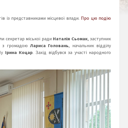
етів із представниками місцевої влади.
Про цю подію
яли секретар міської ради
Наталія Сьомак
, заступник
ків з громадою
Лариса Головань
, начальник відділу
АПу
Ірина Коцар
. Захід відбувся за участі народного