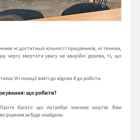
має ні достатньої кількості працівників, ні техніки,
у чергу звертати увагу на аварійні дерева, ті, що
лах. Усі локації взяті до відома й до роботи.
аркування: що робити?
. Проте багато що потребує значних коштів. Ями
о рішення їм буде знайдено.