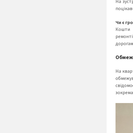
На зуст
поцікав
Чи є гр
Кошти в
ремонті
дорогами
Обмежу
На квар
обмежув
свідомо
зокрема 