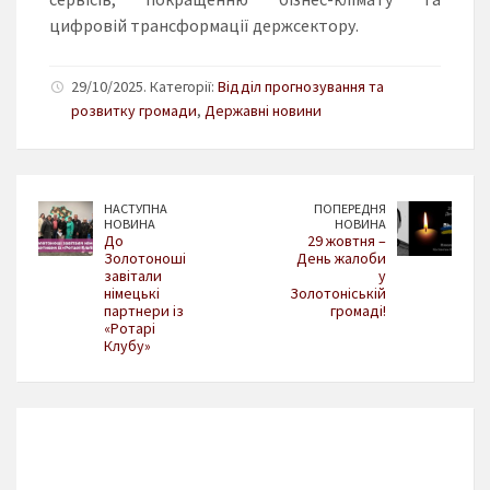
цифровій трансформації держсектору.
29/10/2025. Категорії:
Відділ прогнозування та
розвитку громади
,
Державні новини
НАСТУПНА
ПОПЕРЕДНЯ
НОВИНА
НОВИНА
До
29 жовтня –
Золотоноші
День жалоби
завітали
у
німецькі
Золотоніській
партнери із
громаді!
«Ротарі
Клубу»