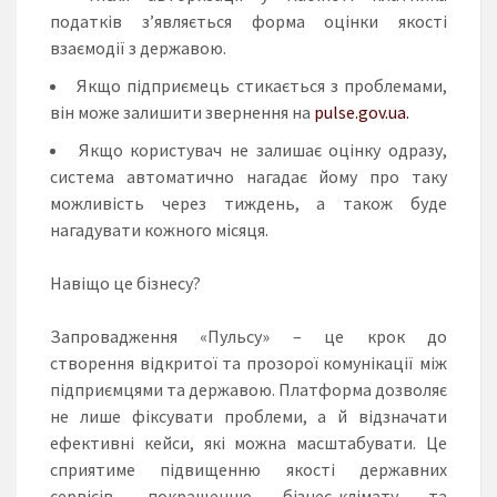
податків з’являється форма оцінки якості
взаємодії з державою.
Якщо підприємець стикається з проблемами,
він може залишити звернення на
pulsе.gov.ua.
Якщо користувач не залишає оцінку одразу,
система автоматично нагадає йому про таку
можливість через тиждень, а також буде
нагадувати кожного місяця.
Навіщо це бізнесу?
Запровадження «Пульсу» – це крок до
створення
відкритої та прозорої комунікації
між
підприємцями та державою. Платформа дозволяє
не лише фіксувати проблеми, а й відзначати
ефективні кейси, які можна масштабувати. Це
сприятиме підвищенню якості державних
сервісів, покращенню бізнес-клімату та