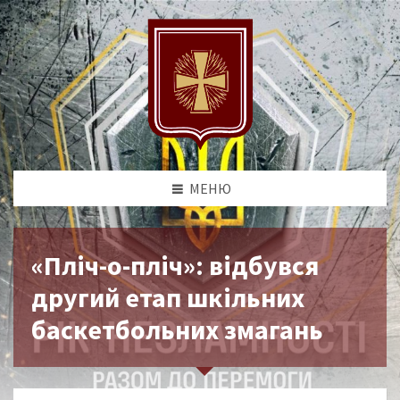
МЕНЮ
«Пліч-о-пліч»: відбувся
другий етап шкільних
баскетбольних змагань