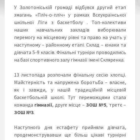
У Золотоніській громаді відбувся другий етап
змагань «Пліч-о-пліч» у рамках Всеукраїнської
шкільної Ліги з баскетболу . Топ-колективи
наших навчальних закладів виборювали
перемогу на місцевому рівні та право на учать у
наступному – районному етапі. Склад – юнаки та
дівчата 5-9 класів. Фінальні турніри проводились
на базі спортивного залу гімназії імені Скляренка.
13 листопада розпочали фінальну сесію хлопці.
Майстерність та напружена боротьба – власне,
як і завжди, у нашій традиційній місцевій
баскетбольній школі. Тут переможцями стала
команда
гімназії
, друге місце –
ЗОШ №5
, третє –
ЗОШ №3
.
Наступного дня естафету прийняли дівчата,
продемонструвавши ще більш цікаві турнірні