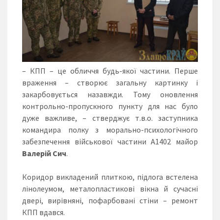
– КПП – це обличчя будь-якої частини. Перше
враження – створює загальну картинку і
закарбовується назавжди. Тому оновлення
контрольно-пропускного пункту для нас було
дуже важливе, – стверджує т.в.о. заступника
командира полку з морально-психологічного
забезпечення військової частини А1402 майор
Валерій Сич
.
Коридор викладений плиткою, підлога встелена
лінолеумом, металопластикові вікна й сучасні
двері, вирівняні, пофарбовані стіни – ремонт
КПП вдався.