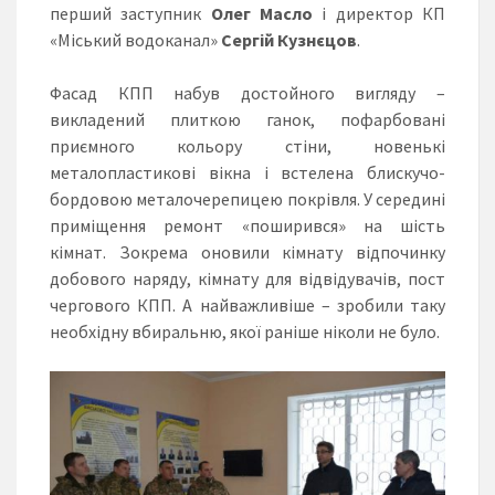
перший заступник
Олег Масло
і директор КП
«Міський водоканал»
Сергій Кузнєцов
.
Фасад КПП набув достойного вигляду –
викладений плитко
ю ганок, пофарбовані
приємного кольору стіни, новенькі
металопластикові вікна і встелена блискучо-
бордовою металочерепицею покрівля. У середині
приміщення ремонт «поширився» на шість
кімнат. Зокрема оновили кімнату відпочинку
добового наряду, кімнату для відвідувачів, пост
чергового КПП. А найважливіше – зробили таку
необхідну вбиральню, якої раніше ніколи не було.