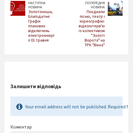
НАСТУПНА
ПОПЕРЕДНЯ
НОВИНА
НОВИНА
Золотоноша,
Поєднали
Благодатне:
пісню, театр і
Графік
хореографію:
планових
відеоінтерв'ю
відключень
із колективом
електроенерг
"Золоті
ії 01 травня
Ворота" на
ТРК "Вікка"
Залишити відповідь
Your email address will not be published. Required fie
Коментар