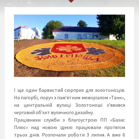
І ще один барвистий сюрприз для
золотонісців
.
На пагорбі, поруч з пам’ятним меморіалом «Танк»,
на центральній вулиці Золотоноші з’явився
черговий об’єкт вуличного дизайну.
Працівники служби з
благоустрою
ПП «Базис
Плюс» над новою ідеєю працювали протягом
трьох днів. Розпочали роботи 3 липня. А вже 6