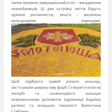
липня провели завершальний етап – висадження
чорнобривців. Ці два острівці квітів будуть
єдиною рослинністю, решта – висипана
кольоровими камінцями.
Щоб підібрати гравій різного кольору,
застосували широку гаму фарб. Створити ескіз на
пагорбі та скомпонувати кольори
комунальникам допомогла художниця Будинку
дитячої та юнацької творчості Валентина
Стеблина.