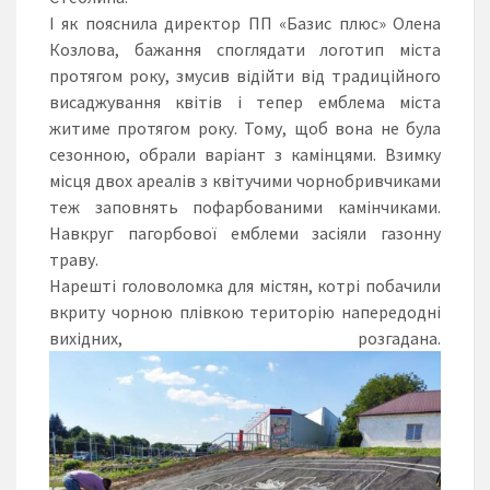
І як пояснила директор ПП «Базис плюс» Олена
Козлова, бажання споглядати логотип міста
протягом року, змусив відійти від традиційного
висаджування квітів і тепер емблема міста
житиме протягом року. Тому, щоб вона не була
сезонною, обрали варіант з камінцями. Взимку
місця двох ареалів з квітучими чорнобривчиками
теж заповнять пофарбованими камінчиками.
Навкруг
пагорбової
емблеми засіяли газонну
траву.
Нарешті головоломка для містян, котрі побачили
вкриту чорною плівкою територію напередодні
вихідних, розгадана.